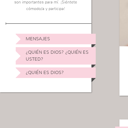
son importantes para mí. ¡Siéntete
cómodo/a y participa!
MENSAJES
¿QUIÉN ES DIOS? ¿QUIÉN ES
USTED?
¿QUIÉN ES DIOS?