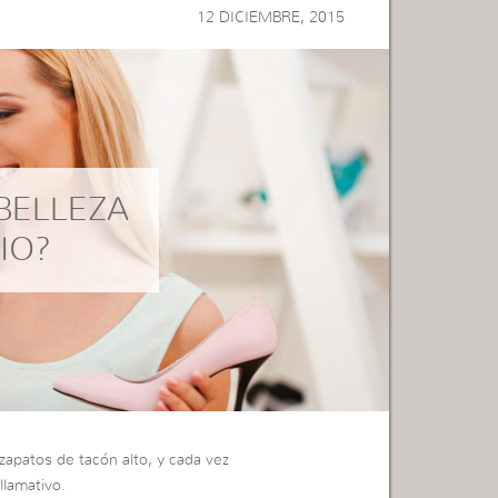
12 DICIEMBRE, 2015
BELLEZA
IO?
zapatos de tacón alto, y cada vez
llamativo.