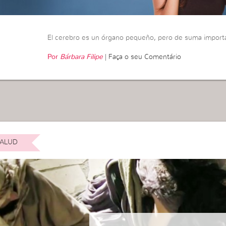
El cerebro es un órgano pequeño, pero de suma importa
Por
Bárbara Filipe
|
Faça o seu Comentário
ALUD