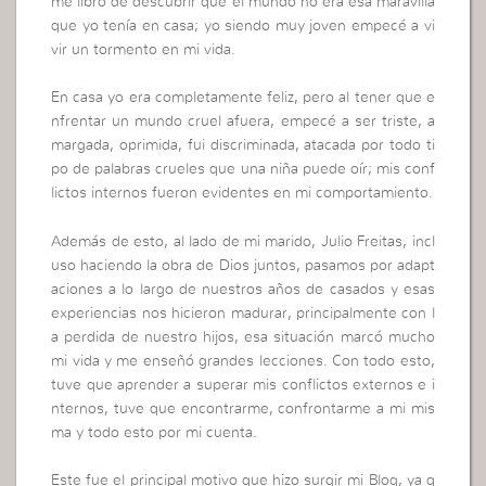
me libró de descubrir que el mundo no era esa maravilla
que yo tenía en casa; yo siendo muy joven empecé a vi
vir un tormento en mi vida.
En casa yo era completamente feliz, pero al tener que e
nfrentar un mundo cruel afuera, empecé a ser triste, a
margada, oprimida, fui discriminada, atacada por todo ti
po de palabras crueles que una niña puede oír; mis conf
lictos internos fueron evidentes en mi comportamiento.
Además de esto, al lado de mi marido, Julio Freitas, incl
uso haciendo la obra de Dios juntos, pasamos por adapt
aciones a lo largo de nuestros años de casados y esas
experiencias nos hicieron madurar, principalmente con l
a perdida de nuestro hijos, esa situación marcó mucho
mi vida y me enseñó grandes lecciones. Con todo esto,
tuve que aprender a superar mis conflictos externos e i
nternos, tuve que encontrarme, confrontarme a mi mis
ma y todo esto por mi cuenta.
Este fue el principal motivo que hizo surgir mi Blog, ya q