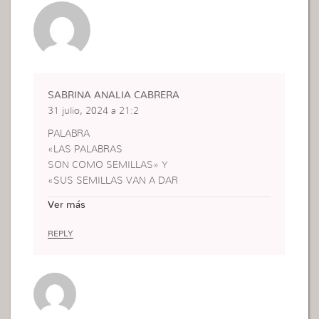
SABRINA ANALIA CABRERA
31 julio, 2024 a 21:2
PALABRA
«LAS PALABRAS
SON COMO SEMILLAS» Y
«SUS SEMILLAS VAN A DAR
FRUTOS».
Ver más
Viviane Freitas
ENFOQUE FÍSICO
REPLY
(VISIBLE / AUDIBLE)
UNA PALABRA ES UNA
UNIDAD LINGÜÍSTICA CON
SIGNIFICADO (CONTENIDO).
ENFOQUE