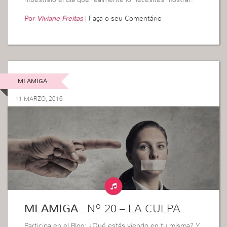
muéstralo el día que realmente lo necesites mostrar.
Por
Viviane Freitas
|
Faça o seu Comentário
MI AMIGA
11 MARZO, 2016
MI AMIGA
: Nº 20 – LA CULPA
Participa en el Blog: ¿Qué estás viendo en tu misma? Y