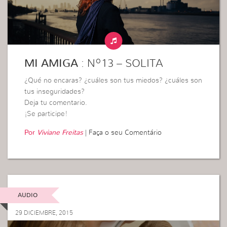
MI AMIGA
: Nº13 – SOLITA
¿Qué no encaras? ¿cuáles son tus miedos? ¿cuáles son
tus inseguridades?
Deja tu comentario.
¡Se participe!
Por
Viviane Freitas
|
Faça o seu Comentário
AUDIO
29 DICIEMBRE, 2015