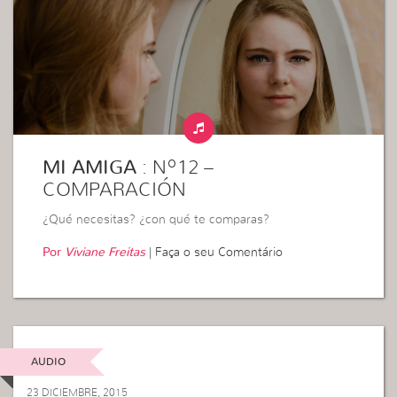
MI AMIGA
: Nº12 –
COMPARACIÓN
¿Qué necesitas? ¿con qué te comparas?
Por
Viviane Freitas
|
Faça o seu Comentário
AUDIO
23 DICIEMBRE, 2015