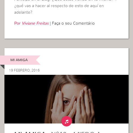
¿qué vas a hacer al respecto de esto de aquí en
adelante?
Por
Viviane Freitas
|
Faça o seu Comentário
MI AMIGA
19 FEBRERO, 2016