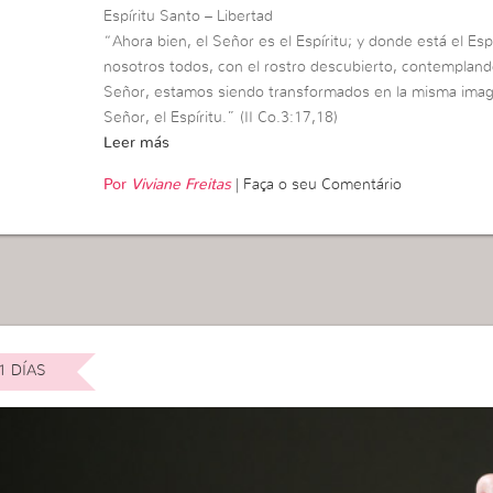
Espíritu Santo – Libertad
“Ahora bien, el Señor es el Espíritu; y donde está el Espí
nosotros todos, con el rostro descubierto, contempland
Señor, estamos siendo transformados en la misma imagen
Señor, el Espíritu.” (II Co.3:17,18)
Leer más
Por
Viviane Freitas
|
Faça o seu Comentário
1 DÍAS