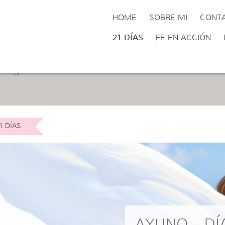
HOME
SOBRE MI
CONT
21 DÍAS
FE EN ACCIÓN
tegoría:
21 días
1 DÍAS
AYUNO – DÍ