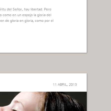
ritu del Señor, hay libertad. Pero
o como en un espejo la gloria del
 de gloria en gloria, como por el
11 ABRIL, 2013