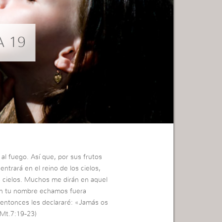
A 19
al fuego. Así que, por sus frutos
ntrará en el reino de los cielos,
s cielos. Muchos me dirán en aquel
 en tu nombre echamos fuera
entonces les declararé: «Jamás os
 (Mt.7:19-23)