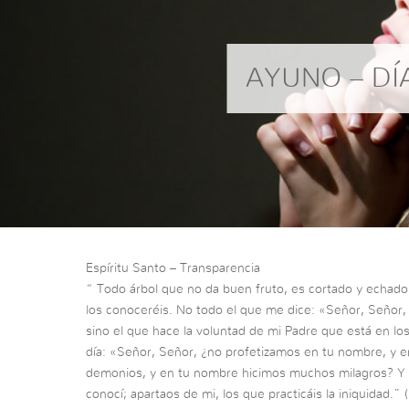
AYUNO – DÍ
Espíritu Santo – Transparencia
“ Todo árbol que no da buen fruto, es cortado y echado 
los conoceréis. No todo el que me dice: «Señor, Señor, e
sino el que hace la voluntad de mi Padre que está en lo
día: «Señor, Señor, ¿no profetizamos en tu nombre, y
demonios, y en tu nombre hicimos muchos milagros? Y 
conocí; apartaos de mi, los que practicáis la iniquidad.”