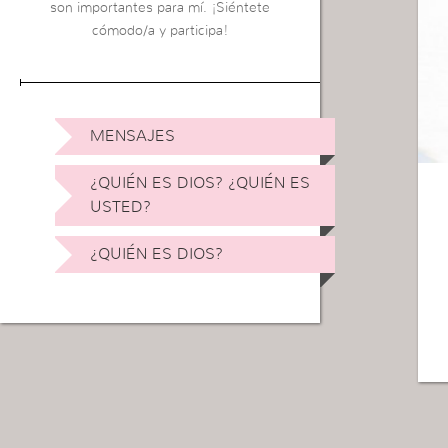
son importantes para mí. ¡Siéntete
cómodo/a y participa!
MENSAJES
¿QUIÉN ES DIOS? ¿QUIÉN ES
USTED?
¿QUIÉN ES DIOS?