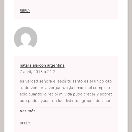
l espíritu santo sabe que tiene que llevar la verda
d a donde aya problemas y la verdad es JESÚS.
REPLY
gracias sra por sus mensajes.DIOS bendiga a ust
ed.
natalia alarcon argentina
7 abril, 2013 a 21:2
es verdad señora el espiritu santo es el unico cap
az de vencer la verguenza ,la timidez,el complejo
solo cuando lo recibi mi vida pudo crecer y sobret
odo pude ayudar en los distintos grupos de la iur
d como ebi,evangelizcion solo dios hace posible
Ver más
mi trabajo en dichos grupos ya que era muy verg
onzosa y me costaba hablar en grupos.Solo Dios.
REPLY
Espero por otro post bendiciones.