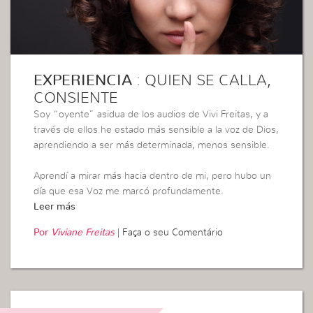
EXPERIENCIA
: QUIEN SE CALLA,
CONSIENTE
Soy “oyente” asidua de los audios de Vivi Freitas, y a
través de ellos he estado más sensible a la voz de Dios,
aprendiendo a ser más determinada, menos sensible.
Aprendí a mirar más hacia dentro de mi, pero hubo un
día que esa Voz me marcó profundamente.
Leer más
Por
Viviane Freitas
|
Faça o seu Comentário