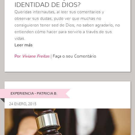
IDENTIDAD DE DIOS?
Queridas internautas, al leer sus comentarios y
observar sus dudas, pude ver que muchas no
consiguieron tener sed de Dios, no saben agradarlo, no
entienden cómo hacer para servirlo a través de sus
vidas.
Leer más
Por
Viviane Freitas
|
Faça o seu Comentário
EXPERIENCIA - PATRICIA B.
24 ENERO, 2015