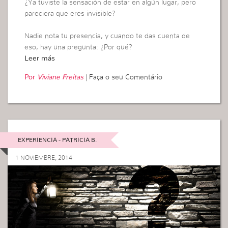
¿Ya tuviste la sensación de estar en algún lugar, pero
pareciera que eres invisible?
Nadie nota tu presencia, y cuando te das cuenta de
eso, hay una pregunta: ¿Por qué?
Leer más
Por
Viviane Freitas
|
Faça o seu Comentário
EXPERIENCIA - PATRICIA B.
1 NOVIEMBRE, 2014