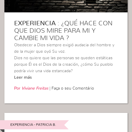
EXPERIENCIA
: ¿QUÉ HACE CON
QUE DIOS MIRE PARA MI Y
CAMBIE MI VIDA ?
Obedecer a Dios siempre exigió audacia del hombre y
de la mujer que oyó Su voz.
Dios no quiere que las personas se queden estáticas
porque Él es el Dios de la creación, ¿cómo Su pueblo
podría vivir una vida estancada?
Leer más
Por
Viviane Freitas
|
Faça o seu Comentário
EXPERIENCIA - PATRICIA B.