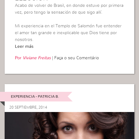
Acabo de volver de Brasil, en donde estuve por primera
vez, pero tengo la sensación de que sigo allí.
Mi experiencia en el Templo de Salomón fue entender
el amor tan grande e inexplicable que Dios tiene por
nosotros.
Leer más
Por
Viviane Freitas
|
Faça o seu Comentário
EXPERIENCIA - PATRICIA B.
20 SEPTIEMBRE, 2014