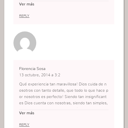
os tiene para mi.Doy gracias a DIOS por haberme
Ver más
escogido de toda mi iglesia para vivir lo que yo he
vivido. Dios abrió mi visión, Me hablo tan fuerte q
REPLY
ue jamas olvidare lo que DIOS me consedio en e
se mi primer viaje a un lugar tan lleno de la prese
ncia de DIOS
Florencia Sosa
13 octubre, 2014 a 3:2
Qué experiencia tan maravillosa! Dios cuida de n
osotros con tanto detalle, que todo lo que hace p
or nosotros es perfecto! Siendo tan insignificant
es Dios cuenta con nosotras, siendo tan simples,
Dios nos hace tan especiales y únicas, renueva n
Ver más
uestras fuerzas día tras día. Espero muy pronto t
ener mi experiencia en el Templo de Salomón
REPLY