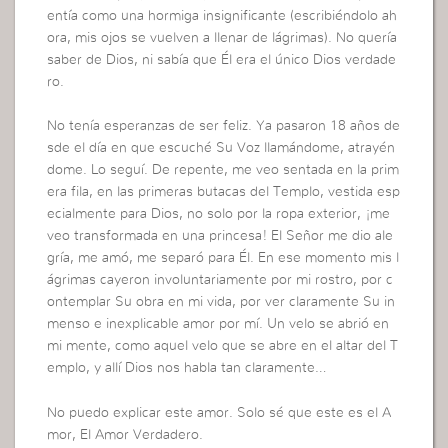
entía como una hormiga insignificante (escribiéndolo ah
ora, mis ojos se vuelven a llenar de lágrimas). No quería
saber de Dios, ni sabía que Él era el único Dios verdade
ro.
No tenía esperanzas de ser feliz. Ya pasaron 18 años de
sde el día en que escuché Su Voz llamándome, atrayén
dome. Lo seguí. De repente, me veo sentada en la prim
era fila, en las primeras butacas del Templo, vestida esp
ecialmente para Dios, no solo por la ropa exterior, ¡me
veo transformada en una princesa! El Señor me dio ale
gría, me amó, me separó para Él. En ese momento mis l
ágrimas cayeron involuntariamente por mi rostro, por c
ontemplar Su obra en mi vida, por ver claramente Su in
menso e inexplicable amor por mí. Un velo se abrió en
mi mente, como aquel velo que se abre en el altar del T
emplo, y allí Dios nos habla tan claramente…
No puedo explicar este amor. Solo sé que este es el A
mor, El Amor Verdadero.