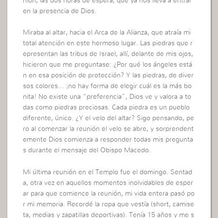
nión, las dos horas de espera, que ya nos lleva a entrar
en la presencia de Dios.
Miraba al altar, hacia el Arca de la Alianza, que atraía mi
total atención en este hermoso lugar. Las piedras que r
epresentan las tribus de Israel, allí, delante de mis ojos,
hicieron que me preguntase: ¿Por qué los ángeles está
n en esa posición de protección? Y las piedras, de diver
sos colores… ¡no hay forma de elegir cuál es la más bo
nita! No existe una “preferencia”, Dios ve y valora a to
das como piedras preciosas. Cada piedra es un pueblo
diferente, único. ¿Y el velo del altar? Sigo pensando, pe
ro al comenzar la reunión el velo se abre, y sorprendent
emente Dios comienza a responder todas mis pregunta
s durante el mensaje del Obispo Macedo.
Mi última reunión en el Templo fue el domingo. Sentad
a, otra vez en aquellos momentos inolvidables de esper
ar para que comience la reunión, mi vida entera pasó po
r mi memoria. Recordé la ropa que vestía (short, camise
ta, medias y zapatillas deportivas). Tenía 15 años y me s