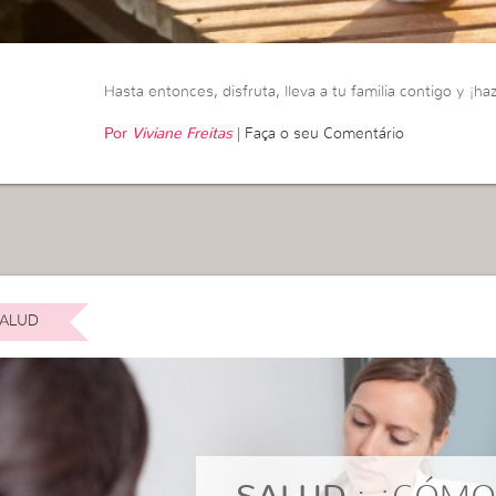
Hasta entonces, disfruta, lleva a tu familia contigo y ¡h
Por
Viviane Freitas
|
Faça o seu Comentário
ALUD