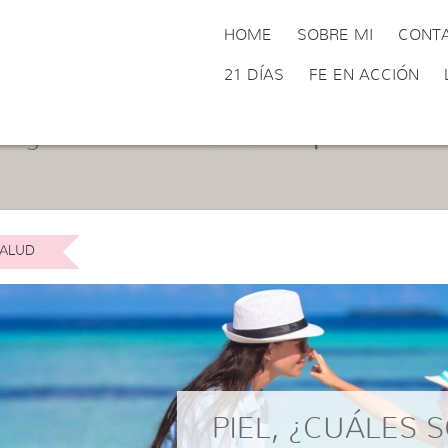
HOME
SOBRE MI
CONT
21 DÍAS
FE EN ACCIÓN
tegoría:
Salud-Bárbara Filipe
ALUD
PIEL, ¿CUÁLES 