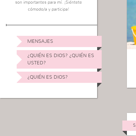
son importantes para mí. ¡Siéntete
cómodo/a y participa!
MENSAJES
¿QUIÉN ES DIOS? ¿QUIÉN ES
USTED?
¿QUIÉN ES DIOS?
S