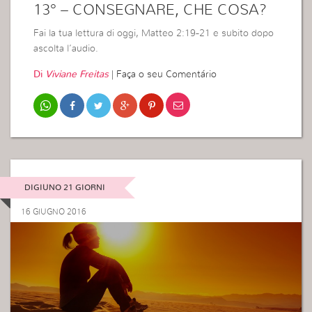
13° – CONSEGNARE, CHE COSA?
Fai la tua lettura di oggi, Matteo 2:19-21 e subito dopo
ascolta l’audio.
Di
Viviane Freitas
|
Faça o seu Comentário
DIGIUNO 21 GIORNI
16 GIUGNO 2016