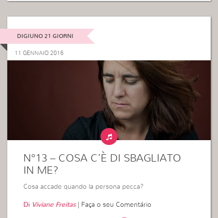
DIGIUNO 21 GIORNI
11 GENNAIO 2016
N°13 – COSA C’È DI SBAGLIATO
IN ME?
Cosa accade quando la persona pecca?
Di
Viviane Freitas
|
Faça o seu Comentário