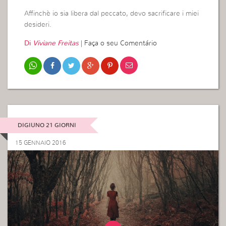
Affinchè io sia libera dal peccato, devo sacrificare i miei
desideri.
Di
Viviane Freitas
|
Faça o seu Comentário
DIGIUNO 21 GIORNI
15 GENNAIO 2016