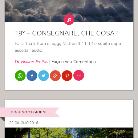
19° – CONSEGNARE, CHE COSA?
Fai la tua lettura di oggi, Matteo 3:11-12 e subito dopo
ascolta l’audio.
Di
Viviane Freitas
|
Faça o seu Comentário
DIGIUNO 21 GIORNI
22 GIUGNO 2016