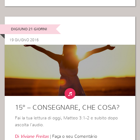
DIGIUNO 21 GIORNI
19 GIUGNO 2016
15° – CONSEGNARE, CHE COSA?
Fai la tua lettura di oggi, Matteo 3:1-2 e subito dopo
ascolta l’audio.
Di
Viviane Freitas
|
Faça o seu Comentário