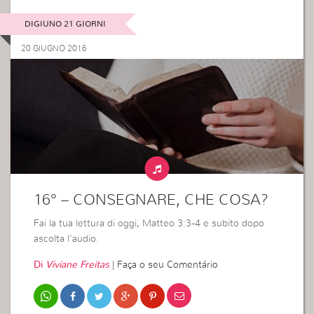
DIGIUNO 21 GIORNI
20 GIUGNO 2016
16° – CONSEGNARE, CHE COSA?
Fai la tua lettura di oggi, Matteo 3:3-4 e subito dopo
ascolta l’audio.
Di
Viviane Freitas
|
Faça o seu Comentário