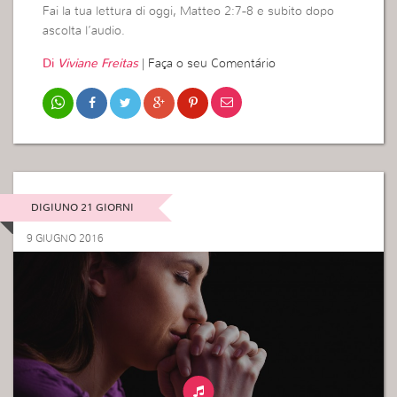
Fai la tua lettura di oggi, Matteo 2:7-8 e subito dopo
ascolta l’audio.
Di
Viviane Freitas
|
Faça o seu Comentário
DIGIUNO 21 GIORNI
9 GIUGNO 2016