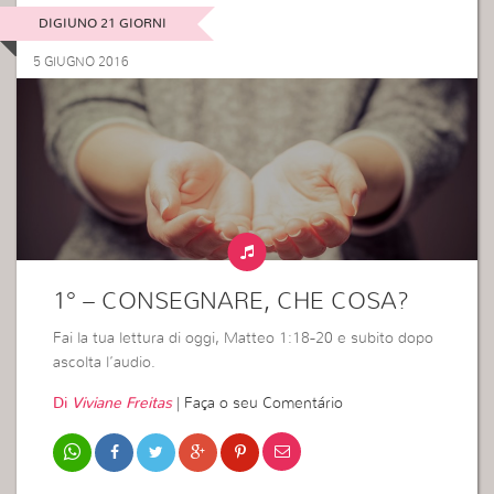
DIGIUNO 21 GIORNI
5 GIUGNO 2016
1° – CONSEGNARE, CHE COSA?
Fai la tua lettura di oggi, Matteo 1:18-20 e subito dopo
ascolta l’audio.
Di
Viviane Freitas
|
Faça o seu Comentário