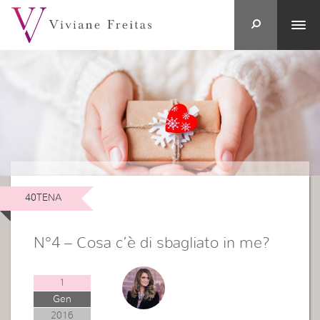
40TENA
N°4 – Cosa c’è di sbagliato in me?
1
Gen
2016