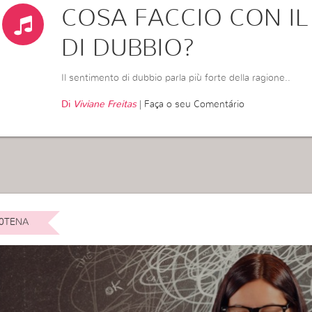
COSA FACCIO CON I
DI DUBBIO?
Il sentimento di dubbio parla più forte della ragione..
Di
Viviane Freitas
|
Faça o seu Comentário
0TENA