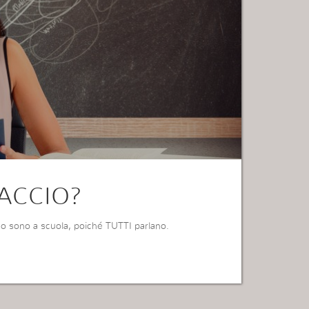
ACCIO?
do sono a scuola, poiché TUTTI parlano.