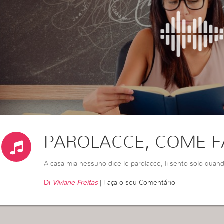
PAROLACCE, COME F
A casa mia nessuno dice le parolacce, li sento solo quan
Di
Viviane Freitas
|
Faça o seu Comentário