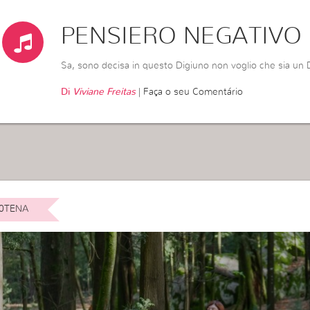
PENSIERO NEGATIVO
Sa, sono decisa in questo Digiuno non voglio che sia un D
Di
Viviane Freitas
|
Faça o seu Comentário
0TENA