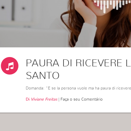
PAURA DI RICEVERE L
SANTO
Domanda: “E se la persona vuole ma ha paura di ricevere 
Di
Viviane Freitas
|
Faça o seu Comentário