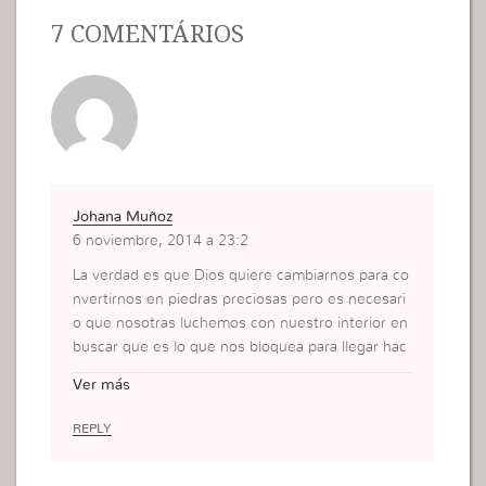
7 COMENTÁRIOS
Johana Muñoz
6 noviembre, 2014 a 23:2
La verdad es que Dios quiere cambiarnos para co
nvertirnos en piedras preciosas pero es necesari
o que nosotras luchemos con nuestro interior en
buscar que es lo que nos bloquea para llegar hac
er esa piedra tallada, es una lucha y el godllywoo
Ver más
d es donde yo tambien me pude conocer mas y e
nfrentar mis peores miedos
REPLY