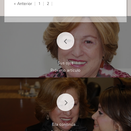
« Anterior
1
2
Sus ojos
Ella continúa…