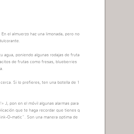
as. En el almuerzo haz una limonada, pero no
dulcorante.
tu agua, poniendo algunas rodajas de fruta
acitos de frutas como fresas, blueberries
a.
cerca. Si lo prefieres, ten una botella de 1
» J, pon en el móvil algunas alarmas para
plicación que te haga recordar que tienes q
ink-O-matic”. Son una manera optima de