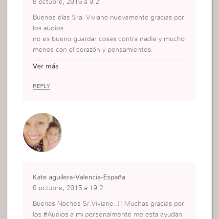
8 octubre, 2015 a 9:2
Buenos días Sra. Viviane nuevamente gracias por
los audios.
no es bueno guardar cosas contra nadie y mucho
menos con el corazón y pensamientos.
Bueno al ser hija única por parte de madre solo v
Ver más
éia para mi persona era tan egoista que no me im
portaba pasar por encima de las demás personas
REPLY
era yo y simplemente yo hasta que toque fondo
y me vi sin salida alguna. Doy gracias a Dios porq
ue no me olvido de donde El me saco El me dió vi
da y volvi a renacer a vivir y ayudando a las demá
s personas así también cuando a mí ayudaron. Ah
ora comparto no soy egoista tengo ahora buena r
elación con mi familia mis padres y amigos.
Kate aguilera-Valencia-España
6 octubre, 2015 a 19:2
Buenas Noches Sr.Viviane..!! Muchas gracias por
los #Audios a mi personalmente me esta ayudan