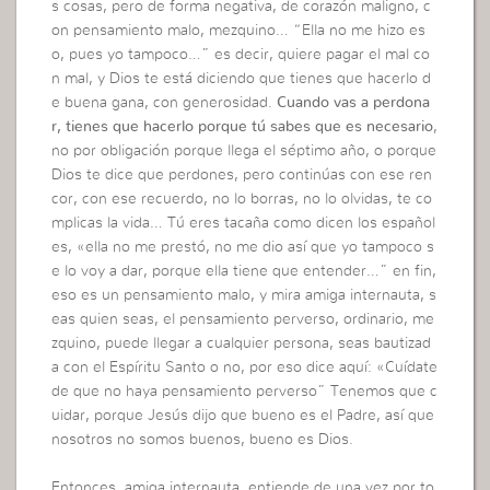
s cosas, pero de forma negativa, de corazón maligno, c
on pensamiento malo, mezquino… “Ella no me hizo es
o, pues yo tampoco…” es decir, quiere pagar el mal co
n mal, y Dios te está diciendo que tienes que hacerlo d
e buena gana, con generosidad.
Cuando vas a perdona
r, tienes que hacerlo porque tú sabes que es necesario
,
no por obligación porque llega el séptimo año, o porque
Dios te dice que perdones, pero continúas con ese ren
cor, con ese recuerdo, no lo borras, no lo olvidas, te co
mplicas la vida… Tú eres tacaña como dicen los español
es, «ella no me prestó, no me dio así que yo tampoco s
e lo voy a dar, porque ella tiene que entender…” en fin,
eso es un pensamiento malo, y mira amiga internauta, s
eas quien seas, el pensamiento perverso, ordinario, me
zquino, puede llegar a cualquier persona, seas bautizad
a con el Espíritu Santo o no, por eso dice aquí: «Cuídate
de que no haya pensamiento perverso” Tenemos que c
uidar, porque Jesús dijo que bueno es el Padre, así que
nosotros no somos buenos, bueno es Dios.
Entonces, amiga internauta, entiende de una vez por to