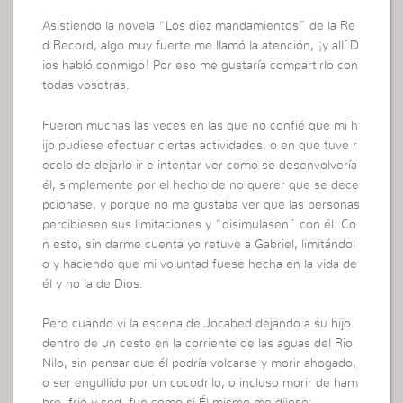
Asistiendo la novela “Los diez mandamientos” de la Re
d Record, algo muy fuerte me llamó la atención, ¡y allí D
ios habló conmigo! Por eso me gustaría compartirlo con
todas vosotras.
Fueron muchas las veces en las que no confié que mi h
ijo pudiese efectuar ciertas actividades, o en que tuve r
ecelo de dejarlo ir e intentar ver como se desenvolvería
él, simplemente por el hecho de no querer que se dece
pcionase, y porque no me gustaba ver que las personas
percibiesen sus limitaciones y “disimulasen” con él. Co
n esto, sin darme cuenta yo retuve a Gabriel, limitándol
o y haciendo que mi voluntad fuese hecha en la vida de
él y no la de Dios.
Pero cuando vi la escena de Jocabed dejando a su hijo
dentro de un cesto en la corriente de las aguas del Rio
Nilo, sin pensar que él podría volcarse y morir ahogado,
o ser engullido por un cocodrilo, o incluso morir de ham
bre, frio y sed, fue como si Él mismo me dijese: