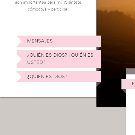
son importantes para mí. ¡Siéntete
cómodo/a y participa!
MENSAJES
¿QUIÉN ES DIOS? ¿QUIÉN ES
USTED?
¿QUIÉN ES DIOS?
R