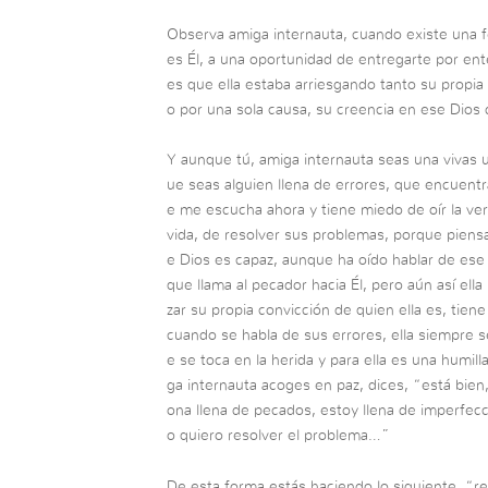
Observa amiga internauta, cuando existe una fe
es Él, a una oportunidad de entregarte por ent
es que ella estaba arriesgando tanto su propia v
o por una sola causa, su creencia en ese Dios d
Y aunque tú, amiga internauta seas una vivas u
ue seas alguien llena de errores, que encuentra
e me escucha ahora y tiene miedo de oír la ve
vida, de resolver sus problemas, porque piens
e Dios es capaz, aunque ha oído hablar de ese
que llama al pecador hacia Él, pero aún así ell
zar su propia convicción de quien ella es, tie
cuando se habla de sus errores, ella siempre 
e se toca en la herida y para ella es una humil
ga internauta acoges en paz, dices, “está bie
ona llena de pecados, estoy llena de imperfec
o quiero resolver el problema…”
De esta forma estás haciendo lo siguiente, “re