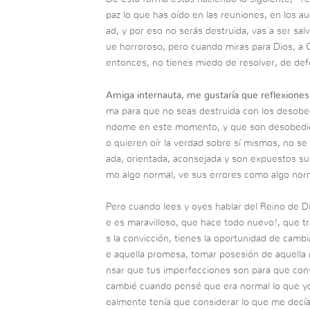
paz lo que has oído en las reuniones, en los aud
ad, y por eso no serás destruida, vas a ser sa
ue horroroso, pero cuando miras para Dios, a 
entonces, no tienes miedo de resolver, de def
Amiga internauta, me gustaría que reflexione
ma para que no seas destruida con los desobe
ndome en este momento, y que son desobedien
o quieren oír la verdad sobre sí mismos, no se
ada, orientada, aconsejada y son expuestos sus e
mo algo normal, ve sus errores como algo nor
Pero cuando lees y oyes hablar del Reino de Di
e es maravilloso, que hace todo nuevo!, que tr
s la convicción, tienes la oportunidad de cambi
e aquella promesa, tomar posesión de aquella r
nsar que tus imperfecciones son para que conv
cambié cuando pensé que era normal lo que yo s
ealmente tenía que considerar lo que me decía