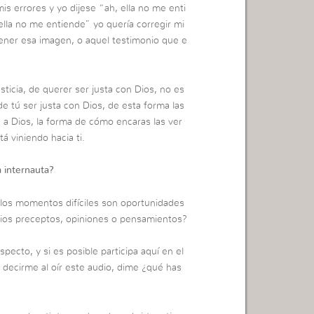
is errores y yo dijese “ah, ella no me enti
lla no me entiende” yo quería corregir mi
tener esa imagen, o aquel testimonio que e
ticia, de querer ser justa con Dios, no es
e tú ser justa con Dios, de esta forma las
 a Dios, la forma de cómo encaras las ver
á viniendo hacia ti.
 internauta?
 los momentos difíciles son oportunidades
opios preceptos, opiniones o pensamientos?
pecto, y si es posible participa aquí en el
 decirme al oír este audio, dime ¿qué has