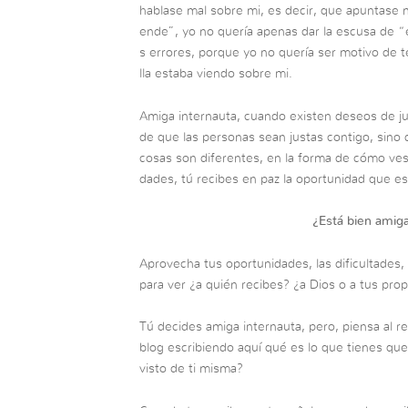
hablase mal sobre mi, es decir, que apuntase m
ende”, yo no quería apenas dar la escusa de “e
s errores, porque yo no quería ser motivo de 
lla estaba viendo sobre mi.
Amiga internauta, cuando existen deseos de jus
de que las personas sean justas contigo, sino d
cosas son diferentes, en la forma de cómo ves
dades, tú recibes en paz la oportunidad que est
¿Está bien amiga
Aprovecha tus oportunidades, las dificultades,
para ver ¿a quién recibes? ¿a Dios o a tus pr
Tú decides amiga internauta, pero, piensa al res
blog escribiendo aquí qué es lo que tienes que
visto de ti misma?