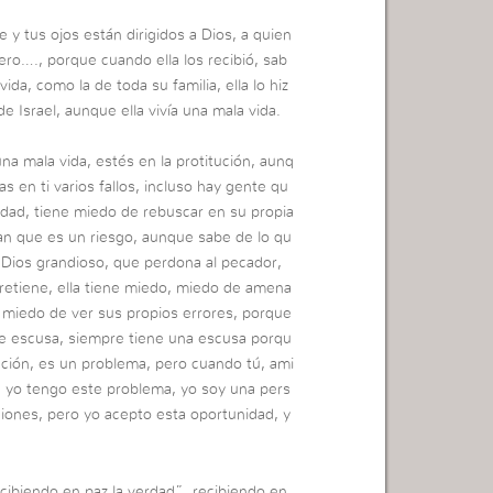
 y tus ojos están dirigidos a Dios, a quien
ero…., porque cuando ella los recibió, sab
ida, como la de toda su familia, ella lo hiz
e Israel, aunque ella vivía una mala vida.
na mala vida, estés en la protitución, aunq
s en ti varios fallos, incluso hay gente qu
rdad, tiene miedo de rebuscar en su propia
an que es un riesgo, aunque sabe de lo qu
 Dios grandioso, que perdona al pecador,
a retiene, ella tiene miedo, miedo de amena
ne miedo de ver sus propios errores, porque
se escusa, siempre tiene una escusa porqu
lación, es un problema, pero cuando tú, ami
n, yo tengo este problema, yo soy una pers
ciones, pero yo acepto esta oportunidad, y
cibiendo en paz la verdad”, recibiendo en