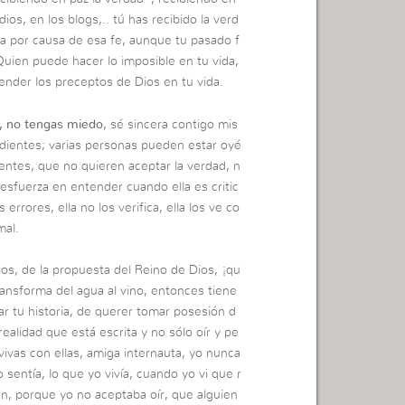
ios, en los blogs,.. tú has recibido la verd
lva por causa de esa fe, aunque tu pasado f
Quien puede hacer lo imposible en tu vida,
ender los preceptos de Dios en tu vida.
s, no tengas miedo
, sé sincera contigo mis
dientes; varias personas pueden estar oyé
tes, que no quieren aceptar la verdad, n
 esfuerza en entender cuando ella es critic
rrores, ella no los verifica, ella los ve co
mal.
os, de la propuesta del Reino de Dios, ¡qu
ansforma del agua al vino, entonces tiene
ar tu historia, de querer tomar posesión d
ealidad que está escrita y no sólo oír y pe
ivas con ellas, amiga internauta, yo nunca
entía, lo que yo vivía, cuando yo vi que r
n, porque yo no aceptaba oír, que alguien