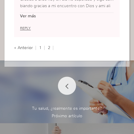
biando gracias a mi encuentro con Dios y ami ali
mento.
Ver más
Pero muchas de nuestras jóvenes tienen este pr
oblema, y hoy me di cuenta como puedo ayudarla
REPLY
s, muchas gracias.
« Anterior
1
2
Tu salud, ¿realmente es importante?