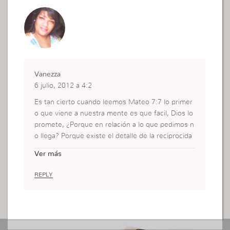
Vanezza
6 julio, 2012 a 4:2
Es tan cierto cuando leemos Mateo 7:7 lo primer
o que viene a nuestra mente es que facil, Dios lo
promete, ¿Porque en relación a lo que pedimos n
o llega? Porque existe el detalle de la reciprocida
d Dios quiere que el que pide primeramente se d
Ver más
e pues la persona que pide a Dios y cumple su pa
labra esta en la capacidad de dar y si no esta sien
REPLY
do así detenemos en el camino. Todo esto lo aso
cio con la reflexión del Pastor hoy sobre el papel
de sacrificar de Abraham y la actitud de Isaac cua
ndo sabe que va hacer sacrificado, por lo que co
mo hijos tambien debemos esa entrega, enfrenta