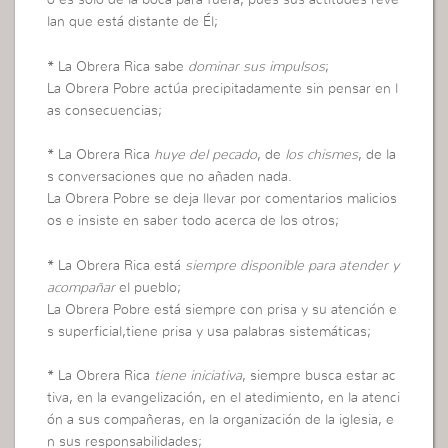
o es sólo de la boca para fuera, pues sus actitudes reve
lan que está distante de Él;
*
La Obrera Rica sabe
dominar sus impulsos
;
La Obrera Pobre actúa precipitadamente sin pensar en l
as consecuencias;
*
La Obrera Rica
huye del pecado
, de
los chismes
, de la
s conversaciones que no añaden nada.
La Obrera Pobre se deja llevar por comentarios malicios
os e insiste en saber todo acerca de los otros;
*
La Obrera Rica está
siempre disponible para atender y
acompañar
el pueblo;
La Obrera Pobre está siempre con prisa y su atención e
s superficial,tiene prisa y usa palabras sistemáticas;
*
La Obrera Rica
tiene iniciativa
, siempre busca estar ac
tiva, en la evangelización, en el atedimiento, en la atenci
ón a sus compañeras, en la organización de la iglesia, e
n sus responsabilidades;