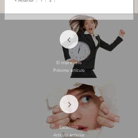
« Anterior
1
2
ASÍ ESTABA MI
CUERPO.
«OPRESIÓN EN EL PECHO.
PUNZADAS EN LA
CABEZA.
MOLESTIA REGIÓN
TORÁCICA.
PALPITACIÓN (4 VECES LO
PLASMÉ PARA DIFERENTES
El imprevisto
HORARIOS).
DOLOR HUMERAL (BRAZO
IZQUIERDO).
SABOR A SANGRE.
DOLOR COSTILLAS IZQ.
RESPIRACIÓN AGITADA».
ESOS SON ALGUNOS
EJEMPLOS.
DE LA SECCIÓN «NOTAS»
TRANSCRIBO LO
Escondite
SIGUIENTE: