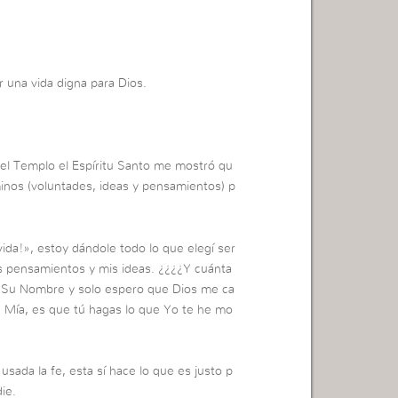
r una vida digna para Dios.
n el Templo el Espíritu Santo me mostró qu
inos (voluntades, ideas y pensamientos) p
ida!», estoy dándole todo lo que elegí ser
is pensamientos y mis ideas. ¿¿¿¿Y cuánta
ar Su Nombre y solo espero que Dios me ca
ja Mía, es que tú hagas lo que Yo te he mo
ada la fe, esta sí hace lo que es justo p
ie.