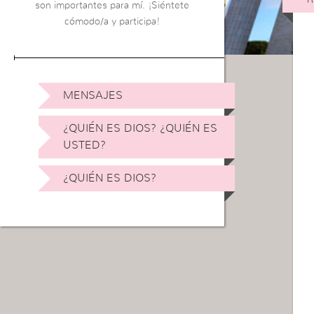
son importantes para mí. ¡Siéntete
cómodo/a y participa!
MENSAJES
¿QUIÉN ES DIOS? ¿QUIÉN ES
USTED?
¿QUIÉN ES DIOS?