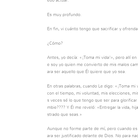
ebo actuar.
Es muy profundo.
En fin, vi cuánto tengo que sacrificar y ofrenda
¿Cómo?
Antes, yo decía: «¡Toma mi vida!», pero allí e
e soy yo quien me convierto de mis malos cam
ara ser aquello que Él quiere que yo sea.
En otras palabras, cuando Le digo: «¡Toma mi v
con el tiempo, mi voluntad, mis elecciones, m
s veces sé lo que tengo que ser para glorific
mbie???? Y Él me reveló: «Entregar la vida, hi
strado que seas.»
Aunque no forme parte de mí, pero cuando es us
ara ser justificado delante de Dios. No para nad