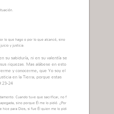
ituación.
 por lo que hago o por lo que alcancé, sino
icio y justicia.
en su sabiduría, ni en su valentía se
en sus riquezas. Mas alábese en esto
nderme y conocerme, que Yo soy el
usticia en la Tierra; porque estas
9:23-24
damento. Cuando tuve que sacrificar, no f
apegada, sino porque Él me lo pidió. ¿Por
hice para Dios, si fue Él quien me lo pidi