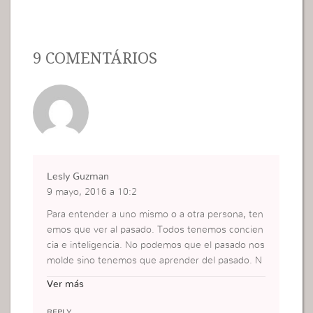
9 COMENTÁRIOS
Lesly Guzman
9 mayo, 2016 a 10:2
Para entender a uno mismo o a otra persona, ten
emos que ver al pasado. Todos tenemos concien
cia e inteligencia. No podemos que el pasado nos
molde sino tenemos que aprender del pasado. N
o te haces la victima sino aprenda a resolver una
Ver más
problema. Valorate a ti misma pero no seas orgull
osa porque eso impide que aprendas de tus error
REPLY