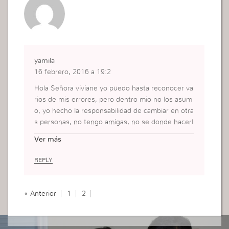
ra que lo vas a intentar que va decir de ti; es hom
bre no te va a entender. Recien me puse a pensa
r que uno quiere mi bien y el otro mi mal.. No voy
dejar pasar mas, no me voy a callar mas, voy a arr
ancar esto de raiz. Gracias Vivi!
yamila
16 febrero, 2016 a 19:2
Hola Señora viviane yo puedo hasta reconocer va
rios de mis errores, pero dentro mio no los asum
o, yo hecho la responsabilidad de cambiar en otra
s personas, no tengo amigas, no se donde hacerl
as, solo hablo con las jóvenes de mi edad pero ha
Ver más
sta ahí nada mas, me reprimo, vivo de de lo que
otros piensen de mi, hasta llegue a caer en peca
REPLY
do, creia que estar con Dios no servía porque mi
vacío no era llenado, yo me veía bien, «buenita»,
pero resulta que no lo soy, cuando pequé una vo
« Anterior
1
2
z hablaba con migo que no hiciera eso, yo sabía q
ue estaba mal, pero me rebelé en contra de Dios
y luego de eso si quede triste, ahora si yo lo esta