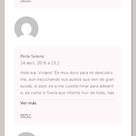
es.
Perla Selene
24 abril, 2016 a 23:2
Hola sra. Viviane! Es muy duro para mi descubrir
me, aun escuchando sus audios que son de gran
ayuda, lo peor es q me cuesta mirar para adelant
e, es como si fuera que intente huir de todo, has
ta de mi pasado, me culpo a mi misma por todas l
Ver más
as malas decisiones que tome, a veces me siento
prisionera de mi misma! Usted dijo que hablara c
REPLY
on un pastor acerca de mi situacion, a mi cabeza
vienen 2 pensamientos: anda el te va a ayudar co
ntale tu situacion y otro que me dice: no vayas pa