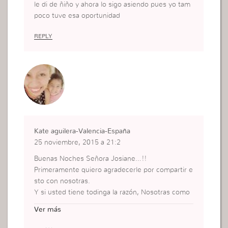
le di de ñiño y ahora lo sigo asiendo pues yo tam
poco tuve esa oportunidad
REPLY
Kate aguilera-Valencia-España
25 noviembre, 2015 a 21:2
Buenas Noches Señora Josiane…!!
Primeramente quiero agradecerle por compartir e
sto con nosotras.
Y si usted tiene todinga la razón, Nosotras como
MADRES tenemos que enseñar a Nuestros hijos
Ver más
lo mejor y en este momento es a que ya desde p
equeño aprendan a usar la FE. Yo tengo una hija