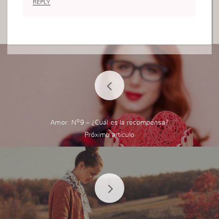
REPLY
pequeña y este ejemplo me vino de maravilla lo p
ondré en Práctica con mi hija .
Por que como usted bien dice :yo hablo ahora de
mi yo NO aprendí infelizmente, no tuve esa ense
ñanza de usar mi fe, crecí confiando en las perso
nas, decepcionándome, devolviendo con la mism
a moneda, haciendo peor de lo que hacían conmi
go, esperando la ayuda de los demás. Eso fue lo
que paso conmigo y yo ahora NO quiero eso para
Mi HIJA yo quiero lo mejor para mi hija como tod
a madre quiere para su hija/o lo mejor y en este p
Amor: Nº9 – ¿Cuál es la recompensa?
reciso momento es en que ya desde pequeños y
a aprender a usar la FE racional ,para que sean un
os vencedores y estén seguros de su Salvación c
omo usted bien dice.
Muchísimas gracias por compartir esto con todas
nosotras que tenga una buena noches…!!!