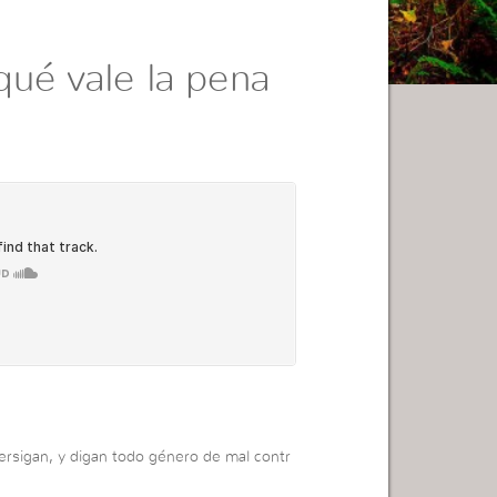
qué vale la pena
ersigan, y digan todo género de mal contr