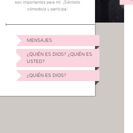
son importantes para mí. ¡Siéntete
cómodo/a y participa!
MENSAJES
¿QUIÉN ES DIOS? ¿QUIÉN ES
USTED?
¿QUIÉN ES DIOS?