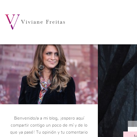
Bienvenido/a a mi blog, ¡espero aquí
compartir contigo un poco de mí y de lo
que ya pasé! Tu opinión y tu comentario
M