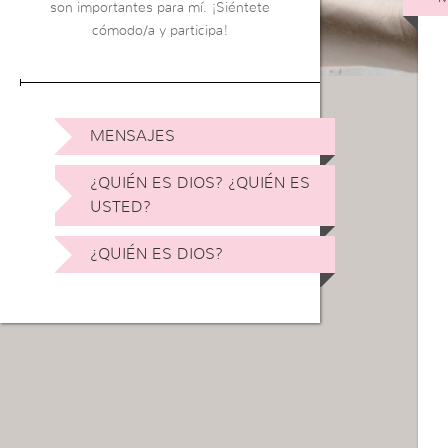
son importantes para mí. ¡Siéntete
cómodo/a y participa!
MENSAJES
¿QUIÉN ES DIOS? ¿QUIÉN ES
USTED?
¿QUIÉN ES DIOS?