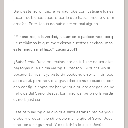
Bien, este ladrón dijo la verdad, que con justicia ellos es
taban recibiendo aquello por lo que habían hecho y lo m
erecían. Pero Jesús no había hecho mal alguno.
“
Y nosotros, a la verdad, justamente padecemos; porq
ue recibimos lo que merecieron nuestros hechos; mas
éste ningún mal hizo.”
Lucas 23:41
¿Sabe? esta frase del malhechor es la frase de aquellas
personas que un día vieron su pecado. Si nunca vio su
pecado, tal vez haya visto un pequeño error ahí, un pec
adito aquí, pero no vio la gravedad de sus pecados, por
eso continua como malhechor que quiere apenas los be
neficios del Señor Jesús, los milagros, pero no la verda
d, no la justicia.
Este otro ladrón que dijo que ellos estaban recibiendo l
o que merecían, vio su propio mal, y que el Señor Jesú
s no tenía ningún mal. Y ese ladrón le dijo a Jesús: