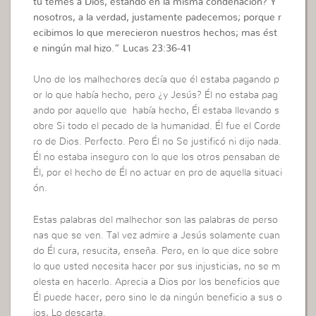
tú temes a Dios, estando en la misma condenación? Y
nosotros, a la verdad, justamente padecemos; porque r
ecibimos lo que merecieron nuestros hechos; mas ést
e ningún mal hizo.”
Lucas 23:36-41
Uno de los malhechores decía que él estaba pagando p
or lo que había hecho, pero ¿y Jesús? Él no estaba pag
ando por aquello que había hecho, Él estaba llevando s
obre Si todo el pecado de la humanidad. Él fue el Corde
ro de Dios. Perfecto. Pero Él no Se justificó ni dijo nada.
Él no estaba inseguro con lo que los otros pensaban de
Él, por el hecho de Él no actuar en pro de aquella situaci
ón.
Estas palabras del malhechor son las palabras de perso
nas que se ven. Tal vez admire a Jesús solamente cuan
do Él cura, resucita, enseña. Pero, en lo que dice sobre
lo que usted necesita hacer por sus injusticias, no se m
olesta en hacerlo. Aprecia a Dios por los beneficios que
Él puede hacer, pero sino le da ningún beneficio a sus o
jos, Lo descarta.