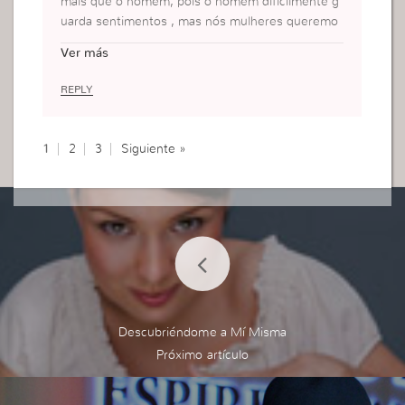
mais que o homem, pois o homem dificilmente g
uarda sentimentos , mas nós mulheres queremo
s muito compreender a situaçao, fica ali remoend
Ver más
o por dentro, querendo entender o porque e que
r encontrar alguem que supostamente venha ent
REPLY
ender sua » DOR», é triste dizer isso mais somos
mais sentimentais.
beijinhos dona vivi
1
2
3
Siguiente »
Descubriéndome a Mí Misma