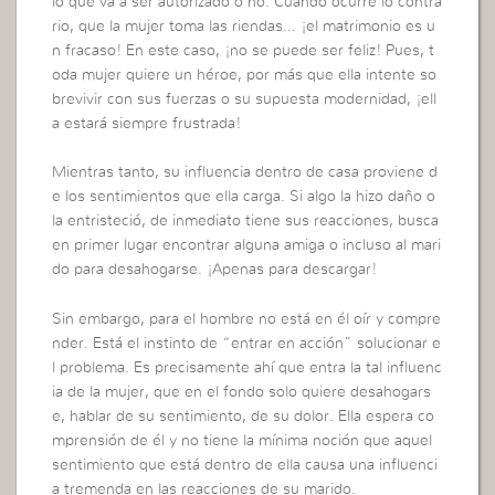
lo que va a ser autorizado o no. Cuando ocurre lo contra
rio, que la mujer toma las riendas… ¡el matrimonio es u
n fracaso! En este caso, ¡no se puede ser feliz! Pues, t
oda mujer quiere un héroe, por más que ella intente so
brevivir con sus fuerzas o su supuesta modernidad, ¡ell
a estará siempre frustrada!
Mientras tanto, su influencia dentro de casa proviene d
e los sentimientos que ella carga. Si algo la hizo daño o
la entristeció, de inmediato tiene sus reacciones, busca
en primer lugar encontrar alguna amiga o incluso al mari
do para desahogarse. ¡Apenas para descargar!
Sin embargo, para el hombre no está en él oír y compre
nder. Está el instinto de “entrar en acción” solucionar e
l problema. Es precisamente ahí que entra la tal influenc
ia de la mujer, que en el fondo solo quiere desahogars
e, hablar de su sentimiento, de su dolor. Ella espera co
mprensión de él y no tiene la mínima noción que aquel
sentimiento que está dentro de ella causa una influenci
a tremenda en las reacciones de su marido.