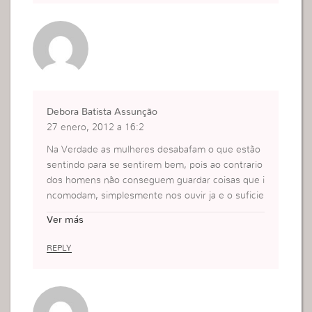
Debora Batista Assunção
27 enero, 2012 a 16:2
Na Verdade as mulheres desabafam o que estão
sentindo para se sentirem bem, pois ao contrario
dos homens não conseguem guardar coisas que i
ncomodam, simplesmente nos ouvir ja e o suficie
nte, mas ha casos que o homem sente a nescess
Ver más
idade de ajudar de alguma forma, pois ele tem in
stinto de proteger a mulher, então mesmo que el
REPLY
a não queira ou peça ele tenta solucionar muitos
dos seus problemas pois faz parte do seu instint
o protetor. Acho que quando uma mulher e de D
eus ela não usa essa influencia para satisfazer se