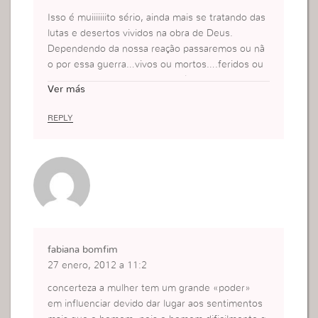
ado pelo proprio Satanas.
Isso é muiiiiiiito sério, ainda mais se tratando das
lutas e desertos vividos na obra de Deus.
Dependendo da nossa reação passaremos ou nã
o por essa guerra…vivos ou mortos….feridos ou
sãos..espiritualmente falando é claro
Ver más
REPLY
fabiana bomfim
27 enero, 2012 a 11:2
concerteza a mulher tem um grande «poder»
em influenciar devido dar lugar aos sentimentos