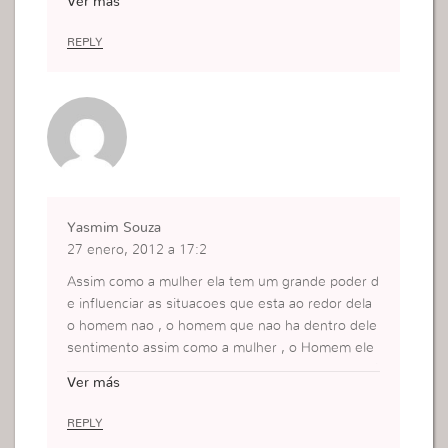
Ver más
OS NOSSOS MARIDOS.BJUS
REPLY
Yasmim Souza
27 enero, 2012 a 17:2
Assim como a mulher ela tem um grande poder d
e influenciar as situacoes que esta ao redor dela
o homem nao , o homem que nao ha dentro dele
sentimento assim como a mulher , o Homem ele
nao fica roendo a situacao ele quer logo resolver!
Ver más
Beijo Yasmim Souza- Guaruja-Sao Paulo
REPLY