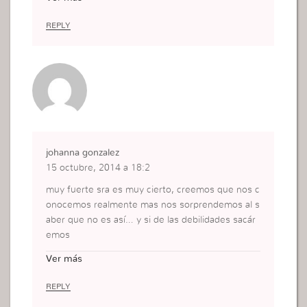
hay que mirar adentro de nosotras y saber que s
abemos hacer por ejemplo: hay persona que sab
REPLY
e cocinar y otras no saben que no dejen que nadi
e te diga que no puedes por que todo puedes en
aquel que te fortalezca el es Dios todo poderoso.
johanna gonzalez
15 octubre, 2014 a 18:2
muy fuerte sra es muy cierto, creemos que nos c
onocemos realmente mas nos sorprendemos al s
aber que no es así… y si de las debilidades sacár
emos
las fuerzas para demostrarnos que somos mas fu
Ver más
ertes de lo que no parecemos que somos capace
s de lograr todo. me examinare para saber todas
REPLY
mis debilidades y superarme al éxito!