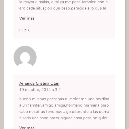
la mayoria malas, a mi ya me paso tambien eso p
ero cada situación que paso parecida a lo que le
paso a ud me da la opción de actuar cada vez mej
Ver más
or. Muy bueno este articulo.
REPLY
Amanda Cristina Otan
19 octubre, 2014 a 3:2
bueno muchas personas que sienten una perdida
a un familiar,amigo,amiga,hermano,hermana pero
sabe nosotras tenemos algo diferente a las demá
s cada una sabe hacer alguna cosa pero no quier
en hacer por miedo de hacer malo o equivocarse
Ver más