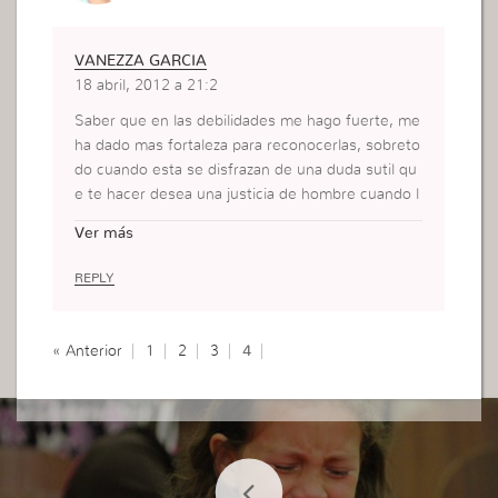
VANEZZA GARCIA
18 abril, 2012 a 21:2
Saber que en las debilidades me hago fuerte, me
ha dado mas fortaleza para reconocerlas, sobreto
do cuando esta se disfrazan de una duda sutil qu
e te hacer desea una justicia de hombre cuando l
a Justicia de Dios va operando a su manera. Le d
Ver más
oy gracias a Dios por su infinita misericordia.
REPLY
« Anterior
1
2
3
4