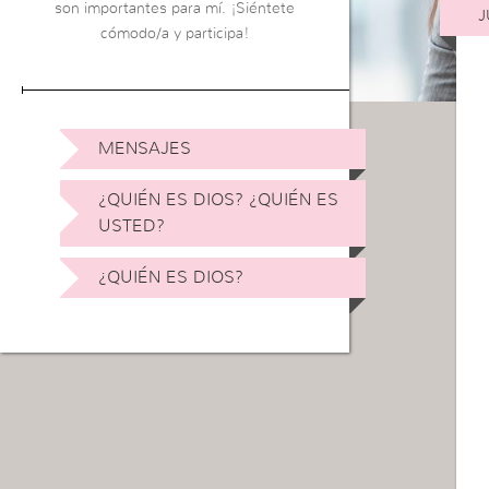
son importantes para mí. ¡Siéntete
J
cómodo/a y participa!
MENSAJES
¿QUIÉN ES DIOS? ¿QUIÉN ES
USTED?
¿QUIÉN ES DIOS?