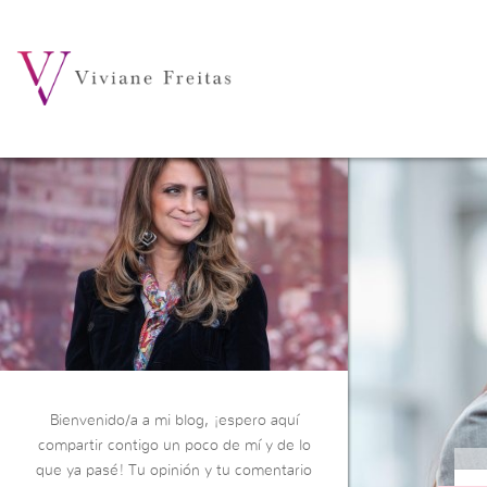
Bienvenido/a a mi blog, ¡espero aquí
compartir contigo un poco de mí y de lo
que ya pasé! Tu opinión y tu comentario