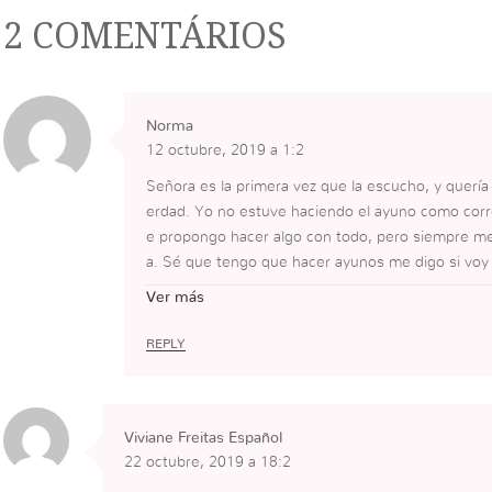
2 COMENTÁRIOS
Norma
12 octubre, 2019 a 1:2
Señora es la primera vez que la escucho, y quería 
erdad. Yo no estuve haciendo el ayuno como corr
e propongo hacer algo con todo, pero siempre me 
a. Sé que tengo que hacer ayunos me digo si voy 
ntación, por que me pasa esto. En la iglesia me v
Ver más
yo se que no es así que me falta. No quiero actua
s que me siento así, pero quiero vencer eso, no qu
REPLY
o y yo quiero hacerlo con un corazón sincero y lim
pero no estoy sellada con el fuego no hablo en le
on todo el corazón limpio y sincero.
Viviane Freitas Español
22 octubre, 2019 a 18:2