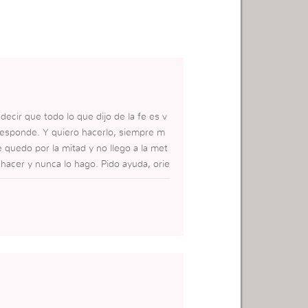
decir que todo lo que dijo de la fe es v
esponde. Y quiero hacerlo, siempre m
quedo por la mitad y no llego a la met
hacer y nunca lo hago. Pido ayuda, orie
en como una persona llena de espíritu y
r como los fariceos ipocritas. Hay vece
iero ser así. Dios me llama para servirl
pió. Pienso que tengo el espíritu santo,
nguas todavía. Y quiero hacer su obra c