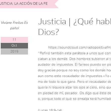
USTICIA: LA ACCIÓN DE LA FE
Justicia | ¿Qué hab
Viviane Freitas Es
pañol
Dios?
11
Oct
https://soundcloud.com/radiopositivafm/
2019
“Refirió también esta parábola a unos que con
ciaban a los demás: Dos hombres subieron al te
audador de impuestos. El fariseo puesto en pie
doy gracias porque no soy como los demás homb
aun como este recaudador de impuestos.«Yo a
mo de todo lo que gano. Pero el recaudador de 
quería ni siquiera alzar los ojos al cielo, sino 
en piedad de mí, pecador. Os digo que éste de
o; porque todo el que se ensalza será humillad
(Lucas 18:9-14)