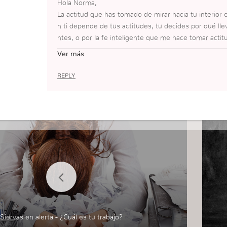
Hola Norma,
La actitud que has tomado de mirar hacia tu interior 
n ti depende de tus actitudes, tu decides por qué lle
ntes, o por la fe inteligente que me hace tomar actitu
que te falta cumplir con algo que has ofrecido a Dios
Ver más
Depende de ti, el bautismo en el Espíritu Santo lo ves
s servir a Dios, acércate al pastor o la esposa de la I
REPLY
acompañarte de cerca. Siempre descubriremos cosas 
ela quién somos NO para condenarnos, SI no para q
alvemos. Por eso toma actitudes, usa la fe, resuelve l
dos. Dios es contigo.
Colaboradora del Blog
Siervas en alerta - ¿Cuál es tu trabajo?