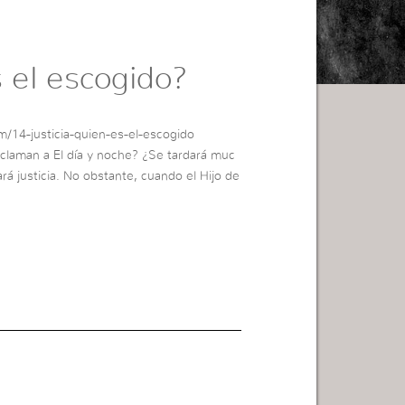
s el escogido?
m/14-justicia-quien-es-el-escogido
 claman a El día y noche? ¿Se tardará muc
á justicia. No obstante, cuando el Hijo de