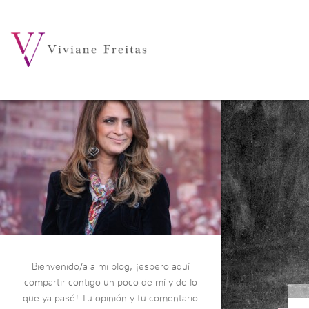
Bienvenido/a a mi blog, ¡espero aquí
compartir contigo un poco de mí y de lo
que ya pasé! Tu opinión y tu comentario