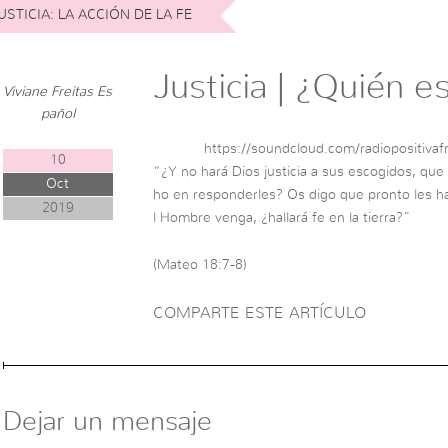
USTICIA: LA ACCIÓN DE LA FE
Justicia | ¿Quién e
Viviane Freitas Es
pañol
https://soundcloud.com/radiopositivaf
10
“¿Y no hará Dios justicia a sus escogidos, que
Oct
ho en responderles? Os digo que pronto les har
2019
l Hombre venga, ¿hallará fe en la tierra?”
(Mateo 18:7-8)
COMPARTE ESTE ARTÍCULO
Dejar un mensaje