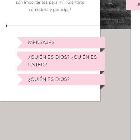
son importantes para mí. ¡Siéntete
J
cómodo/a y participa!
MENSAJES
¿QUIÉN ES DIOS? ¿QUIÉN ES
USTED?
¿QUIÉN ES DIOS?