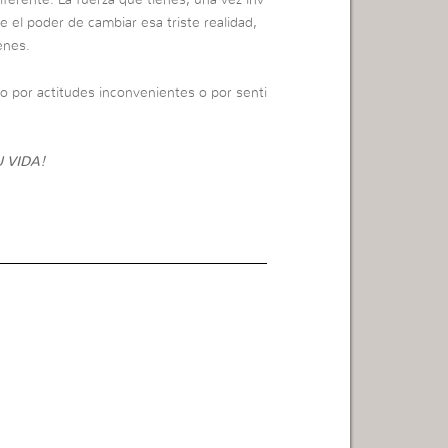
ferente. La fuerza que tienes, una vez inv
e el poder de cambiar esa triste realidad,
enes.
 por actitudes inconvenientes o por senti
 VIDA!