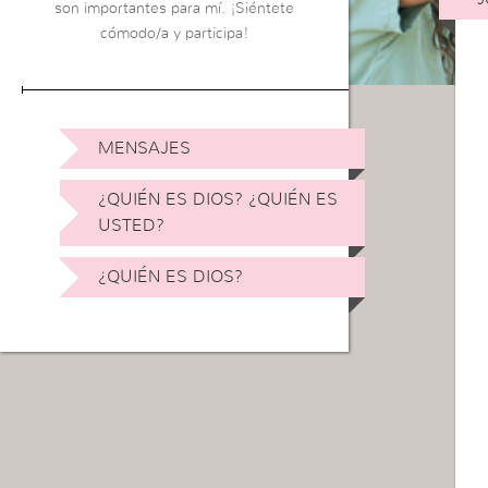
son importantes para mí. ¡Siéntete
cómodo/a y participa!
MENSAJES
¿QUIÉN ES DIOS? ¿QUIÉN ES
USTED?
¿QUIÉN ES DIOS?