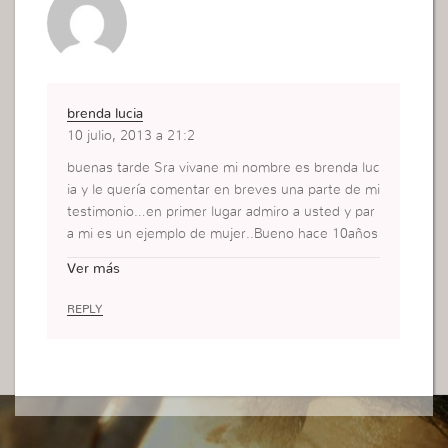
brenda lucia
10 julio, 2013 a 21:2
buenas tarde Sra vivane mi nombre es brenda luc
ia y le quería comentar en breves una parte de mi
testimonio…en primer lugar admiro a usted y par
a mi es un ejemplo de mujer..Bueno hace 10años
concurro a la iurd y llegue depreciba angustiada a
Ver más
complejada me odiaba a mi misma por se como e
ra me miraba al espejo y me pejaba a los ocho añ
REPLY
os de edad tuve ya noción de lo que realmente m
e sucedía no fue fácil darme cuenta sufrí mucho
y no tuve el apoyo de mi familia por lo cual yo tuv
e el mismo problema que usted labio leporino y fi
sura..crecí con ese trauma prácticamente ni a los
médicos me llevaban al se chica mi padres se sep