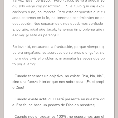
Tal vez hayan pensado: “Pero ¿Jacob se va a quedar sol
o?; ¿No viene con nosotros?…” Si él tuvo que dar expli
caciones o no, no importa. Pero esto demuestra que cu
ando estamos en la fe, no tenemos sentimientos de pr
eocupación. Nos separamos y nos quedamos confiado
s, porque, igual que Jacob, tenemos un problema que r
esolver ¡y este es personal!
Se levantó, encarando la frustración, porque siempre q
ue era engañado, se acordaba de su propio engaño; sie
mpre que vivía el problema, imaginaba las veces que op
tó por el error.
. Cuando tenemos un objetivo, no existe “bla, bla, bla”,
sino una fuerza interior que nos sobrepasa. ¡Es el propi
o Dios!
. Cuando existe actitud, Él está presente en nuestra vid
a. Esa fe, se hace un pedazo de Dios en nosotras;
. Cuando nos entregamos 100%, no esperamos que el