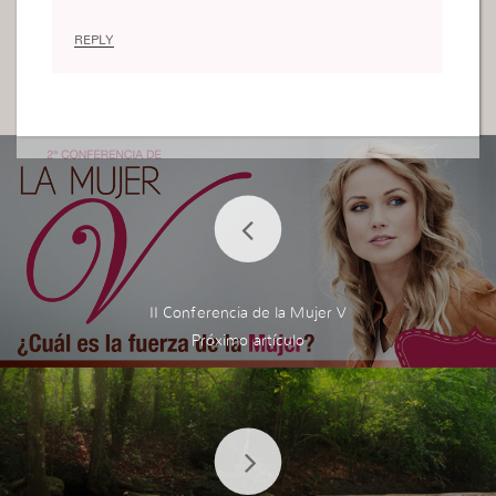
dignação, uma revolta, eu conto só com Deus, já
não há outros apoios, nasce em mim uma Força q
REPLY
ue me faz enfrentar tudo o que me pode desviar
do meu objetivo, eu vou em frente, não há recuo
s, eu vou conquistando, até tomar posse.
II Conferencia de la Mujer V