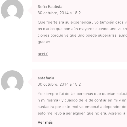
Sofia Bautista
30 octubre, 2014 a 18:2
Que fuerte sra su experiencia , yo también cada 
os diarios que son aún mayores cuando uno va cre
ciones porque ve que uno puede superarlas, aunq
gracias
REPLY
estefania
30 octubre, 2014 a 15:2
Yo siempre fui de las personas que querian soluci
n mi misma» y cuando de je de confiar en mi y en 
sustadiza por este motivo empecé a depender de 
esto me llevo a ser alguien que no era. Aprendi 
los problemas pero llegue a un punto en el que s
Ver más
ebia ser espiritual a la ora de pasar por este tipo