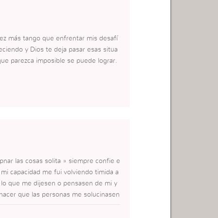
vez más tango que enfrentar mis desafí
ciendo y Dios te deja pasar esas situa
ue parezca imposible se puede lograr.
pnar las cosas solita » siempre confie e
mi capacidad me fui volviendo timida a
lo que me dijesen o pensasen de mi y
a hacer que las personas me solucinasen
olo yo podia decidir empece a ver que d
 de elecciones ya que sola no podria solu