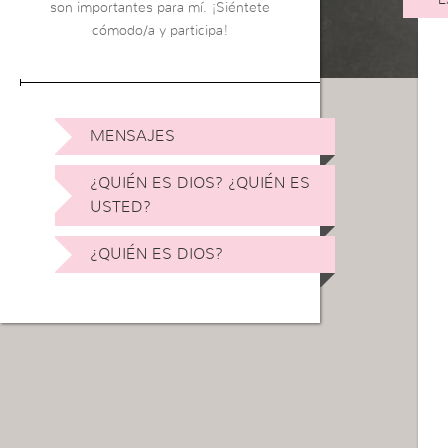
son importantes para mí. ¡Siéntete
cómodo/a y participa!
MENSAJES
¿QUIÉN ES DIOS? ¿QUIÉN ES
USTED?
¿QUIÉN ES DIOS?