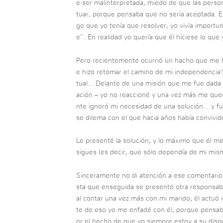
e ser malinterpretada, miedo de que las perso
tuar, porque pensaba que no sería aceptada. E
go que yo tenía que resolver, yo vivía import
e”. En realidad yo quería que él hiciese lo que
Pero recientemente ocurrió un hacho que me hi
e hizo retomar el camino de mi independencia!
tual… Delante de una misión que me fue dada 
ación – yo no reaccioné y una vez más me que
nte ignoró mi necesidad de una solución… y f
se dilema con el que hacia años había convivid
Le presenté la solución, y lo máximo que él me
sigues (es decir, que sólo dependía de mi mism
Sinceramente no di atención a ese comentario
sta que enseguida se presentó otra responsabil
al contar una vez más con mi marido, él actuó i
te de eso yo me enfadé con él, porque pensaba
or el hecho de que yo siempre estoy a su disp