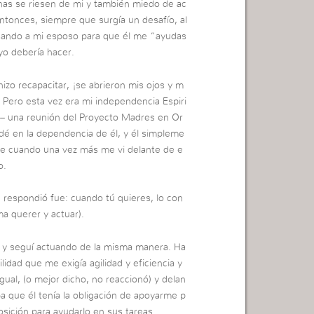
nas se riesen de mi y también miedo de ac
ntonces, siempre que surgía un desafío, al
unando a mi esposo para que él me “ayudas
 yo debería hacer.
zo recapacitar, ¡se abrieron mis ojos y m
 Pero esta vez era mi independencia Espiri
– una reunión del Proyecto Madres en Or
dé en la dependencia de él, y él simpleme
ue cuando una vez más me vi delante de e
o.
 respondió fue: cuando tú quieres, lo con
a querer y actuar).
 y seguí actuando de la misma manera. Ha
idad que me exigía agilidad y eficiencia y
gual, (o mejor dicho, no reaccionó) y delan
 que él tenía la obligación de apoyarme p
osición para ayudarlo en sus tareas…