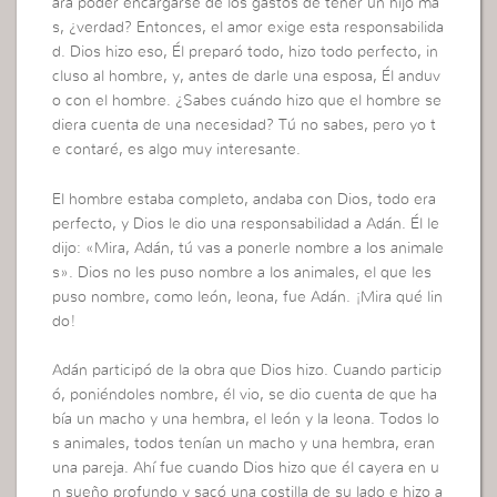
ara poder encargarse de los gastos de tener un hijo má
s, ¿verdad? Entonces, el amor exige esta responsabilida
d. Dios hizo eso, Él preparó todo, hizo todo perfecto, in
cluso al hombre, y, antes de darle una esposa, Él anduv
o con el hombre. ¿Sabes cuándo hizo que el hombre se
diera cuenta de una necesidad? Tú no sabes, pero yo t
e contaré, es algo muy interesante.
El hombre estaba completo, andaba con Dios, todo era
perfecto, y Dios le dio una responsabilidad a Adán. Él le
dijo: «Mira, Adán, tú vas a ponerle nombre a los animale
s». Dios no les puso nombre a los animales, el que les
puso nombre, como león, leona, fue Adán. ¡Mira qué lin
do!
Adán participó de la obra que Dios hizo. Cuando particip
ó, poniéndoles nombre, él vio, se dio cuenta de que ha
bía un macho y una hembra, el león y la leona. Todos lo
s animales, todos tenían un macho y una hembra, eran
una pareja. Ahí fue cuando Dios hizo que él cayera en u
n sueño profundo y sacó una costilla de su lado e hizo a