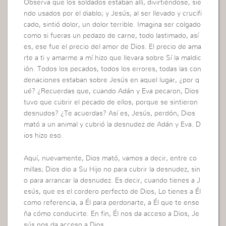
Observa que los soldados estaban allí, divirtiéndose, sie
ndo usados por el diablo; y Jesús, al ser llevado y crucifi
cado, sintió dolor, un dolor terrible. Imagina ser colgado
como si fueras un pedazo de carne, todo lastimado, así
es, ese fue el precio del amor de Dios. El precio de ama
rte a ti y amarme a mí hizo que llevara sobre Sí la maldic
ión. Todos los pecados, todos los errores, todas las con
denaciones estaban sobre Jesús en aquel lugar, ¿por q
ué? ¿Recuerdas que, cuando Adán y Eva pecaron, Dios
tuvo que cubrir el pecado de ellos, porque se sintieron
desnudos? ¿Te acuerdas? Así es, Jesús, perdón, Dios
mató a un animal y cubrió la desnudez de Adán y Eva. D
ios hizo eso.
Aquí, nuevamente, Dios mató, vamos a decir, entre co
millas; Dios dio a Su Hijo no para cubrir la desnudez, sin
o para arrancar la desnudez. Es decir, cuando tienes a J
esús, que es el cordero perfecto de Dios, Lo tienes a Él
como referencia, a Él para perdonarte, a Él que te ense
ña cómo conducirte. En fin, Él nos da acceso a Dios, Je
sús nos da acceso a Dios.