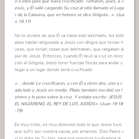
ó a ellos para que fuera crucificado. Tomaron, pues, a J
esús, y Él salió cargando Su cruz al sitio llamado el Luga
r de la Calavera, que en hebreo se dice Gólgota…». (Jua
n 19:17)
No te olvides de que Él ya había sido lastimado, los sold
ados habían latigueado a Jesús con látigos que tenían h
ueso, que tenían cosas que lastimaban, que rasgaban la
piel de Jesús. Entonces, cuando Él llevó la cruz en direc
ción al Gólgota, debió tener fuerzas físicas para andar y
llegar a un lugar donde sería crucificado.
«… donde Le crucificaron, y con Él a otros dos, uno a c
ada lado y Jesús en medio. Pilato también escribió un l
etrero y lo puso sobre la cruz. Y estaba escrito: JESÚS
EL NAZARENO, EL REY DE LOS JUDÍOS». (Juan 19:18
-19)
Es muy triste, es muy doloroso todo lo que Jesús tuvo
que sufrir por nuestra causa, por amarnos. Dios Padre v
io el dolor de Su Hijo, para que nosotros tuviéramos la