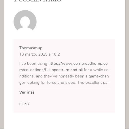
Thomasmup
13 marzo, 2025 a 18:2
I’ve been using
https://www.cornbreadhemp.co
m/collections/full-spectrum-cbd-oil
for a while co
nditions, and they’ve honestly been a game-chan
ger looking for force and sleep. The excellent par
t? No grogginess in the morning unbiased a undi
Ver más
sturbed, composed feeling before bed. Gain, the
y taste outstanding, opposite from some other s
REPLY
upplements I’ve tried. I was skeptical at element
ary, but after day by day using them, I can indubit
ably whisper they assistant with unwinding after
a extended day. If you’re looking on a ordinary m