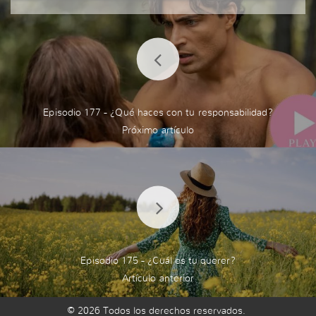
eans to iciness without any spooky side effects,
CBD gummies are worth trying. Unbiased provok
e steadfast you get a eminence trade name with
third-party testing!
Episodio 177 - ¿Qué haces con tu responsabilidad?
Episodio 175 - ¿Cuál es tu querer?
© 2026 Todos los derechos reservados.