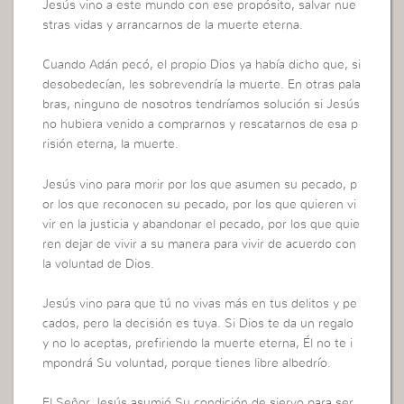
Jesús vino a este mundo con ese propósito, salvar nue
stras vidas y arrancarnos de la muerte eterna.
Cuando Adán pecó, el propio Dios ya había dicho que, si
desobedecían, les sobrevendría la muerte. En otras pala
bras, ninguno de nosotros tendríamos solución si Jesús
no hubiera venido a comprarnos y rescatarnos de esa p
risión eterna, la muerte.
Jesús vino para morir por los que asumen su pecado, p
or los que reconocen su pecado, por los que quieren vi
vir en la justicia y abandonar el pecado, por los que quie
ren dejar de vivir a su manera para vivir de acuerdo con
la voluntad de Dios.
Jesús vino para que tú no vivas más en tus delitos y pe
cados, pero la decisión es tuya. Si Dios te da un regalo
y no lo aceptas, prefiriendo la muerte eterna, Él no te i
mpondrá Su voluntad, porque tienes libre albedrío.
El Señor Jesús asumió Su condición de siervo para ser