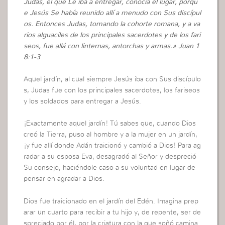
Judas, el que Le iba a entregar, conocía el lugar, porqu
e Jesús Se había reunido allí a menudo con Sus discípul
os. Entonces Judas, tomando la cohorte romana, y a va
rios alguaciles de los principales sacerdotes y de los fari
seos, fue allá con linternas, antorchas y armas.» Juan 1
8:1-3
Aquel jardín, al cual siempre Jesús iba con Sus discípulo
s, Judas fue con los principales sacerdotes, los fariseos
y los soldados para entregar a Jesús.
¡Exactamente aquel jardín! Tú sabes que, cuando Dios
creó la Tierra, puso al hombre y a la mujer en un jardín,
¡y fue allí donde Adán traicionó y cambió a Dios! Para ag
radar a su esposa Eva, desagradó al Señor y despreció
Su consejo, haciéndole caso a su voluntad en lugar de
pensar en agradar a Dios.
Dios fue traicionado en el jardín del Edén. Imagina prep
arar un cuarto para recibir a tu hijo y, de repente, ser de
spreciado por él, por la criatura con la que soñó camina