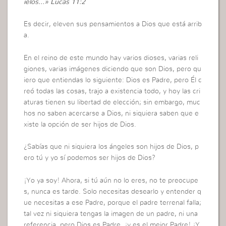
ielos…» Lucas 11:2
Es decir, eleven sus pensamientos a Dios que está arrib
a.
En el reino de este mundo hay varios dioses, varias reli
giones, varias imágenes diciendo que son Dios, pero qu
iero que entiendas lo siguiente: Dios es Padre, pero Él c
reó todas las cosas, trajo a existencia todo, y hoy las cri
aturas tienen su libertad de elección; sin embargo, muc
hos no saben acercarse a Dios, ni siquiera saben que e
xiste la opción de ser hijos de Dios.
¿Sabías que ni siquiera los ángeles son hijos de Dios, p
ero tú y yo sí podemos ser hijos de Dios?
¡Yo ya soy! Ahora, si tú aún no lo eres, no te preocupe
s, nunca es tarde. Solo necesitas desearlo y entender q
ue necesitas a ese Padre, porque el padre terrenal falla;
tal vez ni siquiera tengas la imagen de un padre, ni una
referencia, pero Dios es Padre, ¡y es el mejor Padre! ¡Y