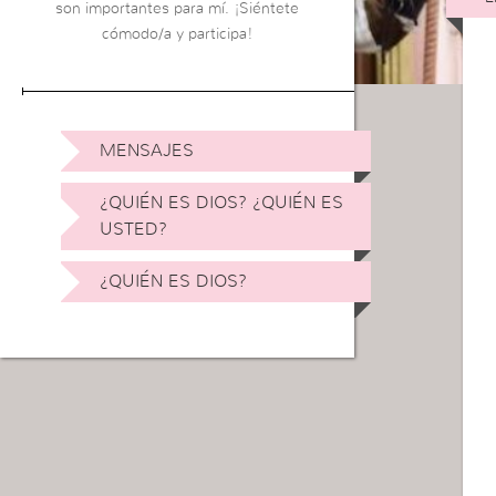
son importantes para mí. ¡Siéntete
cómodo/a y participa!
MENSAJES
¿QUIÉN ES DIOS? ¿QUIÉN ES
USTED?
¿QUIÉN ES DIOS?