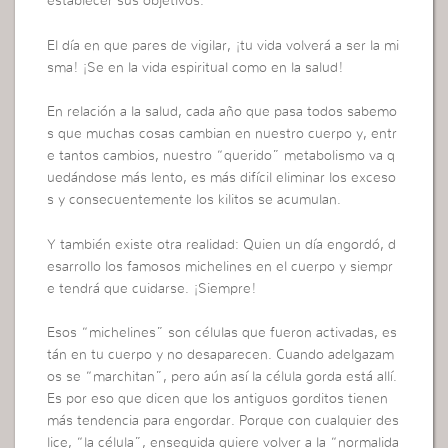
establecer sus objetivos.
El día en que pares de vigilar, ¡tu vida volverá a ser la mi
sma! ¡Se en la vida espiritual como en la salud!
En relación a la salud, cada año que pasa todos sabemo
s que muchas cosas cambian en nuestro cuerpo y, entr
e tantos cambios, nuestro “querido” metabolismo va q
uedándose más lento, es más difícil eliminar los exceso
s y consecuentemente los kilitos se acumulan.
Y también existe otra realidad: Quien un día engordó, d
esarrollo los famosos michelines en el cuerpo y siempr
e tendrá que cuidarse. ¡Siempre!
Esos “michelines” son células que fueron activadas, es
tán en tu cuerpo y no desaparecen. Cuando adelgazam
os se “marchitan”, pero aún así la célula gorda está allí.
Es por eso que dicen que los antiguos gorditos tienen
más tendencia para engordar. Porque con cualquier des
lice, “la célula”, enseguida quiere volver a la “normalida