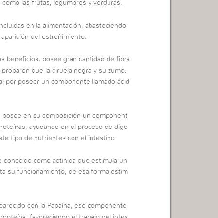
, como las frutas, legumbres y verduras.
ncluidas en la alimentación, abasteciendo
aparición del estreñimiento:
s beneficios, posee gran cantidad de fibra
probaron que la ciruela negra y su zumo,
inal por poseer un componente llamado ácid
so, posee en su composición un component
 proteínas, ayudando en el proceso de dige
este tipo de nutrientes con el intestino.
 conocido como actinida que estimula un
nta su funcionamiento, de esa forma estim
parecido con la Papaína, ese componente
 proteína, favoreciendo el trabajo del intes