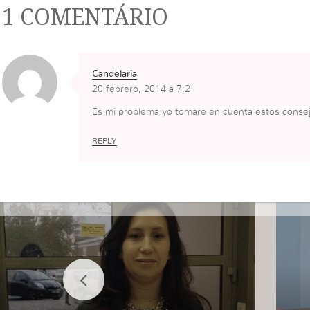
1 COMENTÁRIO
Candelaria
20 febrero, 2014 a 7:2
Es mi problema yo tomare en cuenta estos consej
REPLY