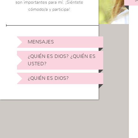
son importantes para mí. ¡Siéntete
cómodo/a y participa!
MENSAJES
¿QUIÉN ES DIOS? ¿QUIÉN ES
USTED?
¿QUIÉN ES DIOS?