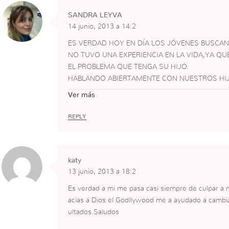
SANDRA LEYVA
14 junio, 2013 a 14:2
ES VERDAD HOY EN DÍA LOS JÓVENES BUSCA
NO TUVO UNA EXPERIENCIA EN LA VIDA,YA Q
EL PROBLEMA QUE TENGA SU HIJO.
HABLANDO ABIERTAMENTE CON NUESTROS HIJ
LES PASA
Ver más
SEAMOS AMIGOS/AS DE ELLOS.
ASÍ TODO SE RESUELVE.
REPLY
katy
13 junio, 2013 a 18:2
Es verdad a mi me pasa casi siempre de culpar a 
acias a Dios el Godllywood me a ayudado a cambia
ultados.Saludos