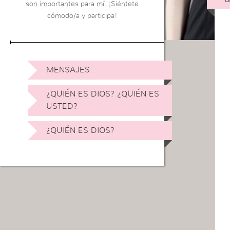
son importantes para mí. ¡Siéntete
cómodo/a y participa!
MENSAJES
¿QUIÉN ES DIOS? ¿QUIÉN ES
USTED?
¿QUIÉN ES DIOS?