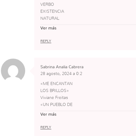
VERBO
EXISTENCIA
NATURAL
LINEALIDAD DEL TIEMPO
Ver más
IMPELER
REBATIR
REPLY
BORGIANO
TRANSPARENTE
AUSENTE SERENDIPIA
Sabrina Analia Cabrera
FILOSOFÍA
28 agosto, 2024 a 0:2
AMOR
SABIDURÍA
«ME ENCANTAN
CEREBRO
LOS BRILLOS»
INTELECTO
Viviane Freitas
LOGOS
«UN PUEBLO DE
DISCERNIMIENTO
HOMBRES EDUCADOS ,
Ver más
COROLARIO
SERÁ SIEMPRE UN
PUEBLO DE HOMBRES
REPLY
LIBRES»