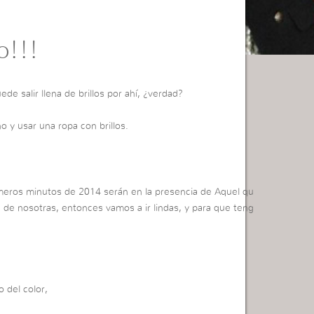
lo!!!
de salir llena de brillos por ahí, ¿verdad?
 y usar una ropa con brillos.
imeros minutos de 2014 serán en la presencia de Aquel qu
 de nosotras, entonces vamos a ir lindas, y para que teng
o del color,