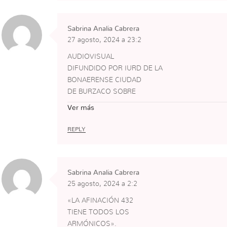
José Martí
REINA REECH EVOCA
Sabrina Analia Cabrera
LA SAGRADA PALABRA
27 agosto, 2024 a 23:2
QUE REMITE AL
CONCEPTO : VERDAD &
AUDIOVISUAL
LIBERTAD.
DIFUNDIDO POR IURD DE LA
EL GERMEN ES LA
BONAERENSE CIUDAD
PALABRA, EL
DE BURZACO SOBRE
VERBO , EL HIJO DE
CALLE ALSINA 798 ENTRE
Ver más
DIOS : VERDAD – LIBERTAD –
MITRE Y ROCA.
VIDA.
ARGENTINA.
REPLY
•Composición
De la Imagen:
COPA
Sabrina Analia Cabrera
UVA
25 agosto, 2024 a 2:2
TRIGO
PAN.
«LA AFINACIÓN 432
Elementos , algunos, que
TIENE TODOS LOS
Aparecen en el Diseño.
ARMÓNICOS».