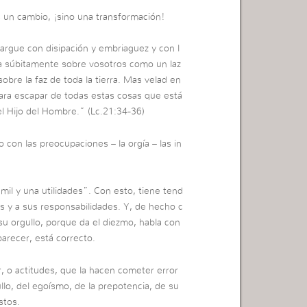
un cambio, ¡sino una transformación!
argue con disipación y embriaguez y con l
ga súbitamente sobre vosotros como un laz
obre la faz de toda la tierra. Mas velad en
ara escapar de todas estas cosas que está
el Hijo del Hombre.” (Lc.21:34-36)
con las preocupaciones – la orgía – las in
il y una utilidades”. Con esto, tiene tend
 y a sus responsabilidades. Y, de hecho c
su orgullo, porque da el diezmo, habla con
parecer, está correcto.
r, o actitudes, que la hacen cometer error
llo, del egoísmo, de la prepotencia, de su
stos.