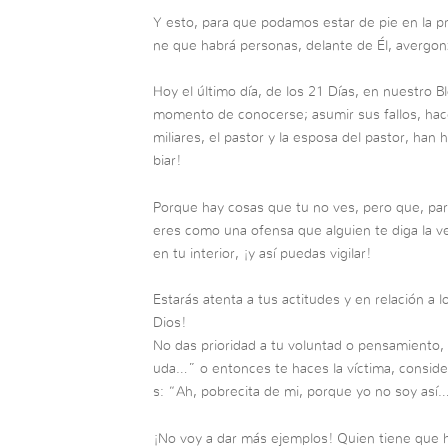
Y esto, para que podamos estar de pie en la p
ne que habrá personas, delante de Él, avergon
Hoy el último día, de los 21 Días, en nuestro Bl
momento de conocerse; asumir sus fallos, hacer
miliares, el pastor y la esposa del pastor, ha
biar!
Porque hay cosas que tu no ves, pero que, para
eres como una ofensa que alguien te diga la v
en tu interior, ¡y así puedas vigilar!
Estarás atenta a tus actitudes y en relación a l
Dios!
No das prioridad a tu voluntad o pensamiento, 
uda…” o entonces te haces la víctima, consid
s: “Ah, pobrecita de mi, porque yo no soy así
¡No voy a dar más ejemplos! Quien tiene que ha