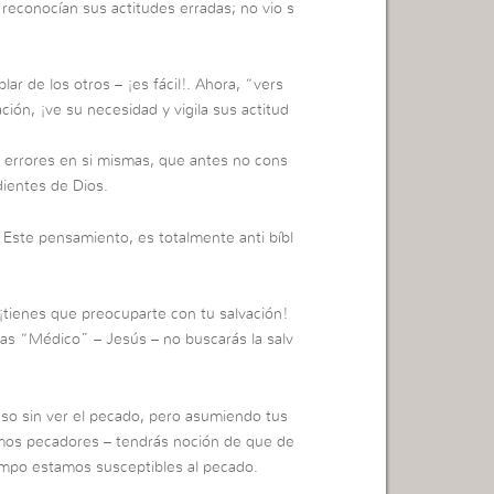
econocían sus actitudes erradas; no vio s
r de los otros – ¡es fácil!. Ahora, “vers
ión, ¡ve su necesidad y vigila sus actitud
 errores en si mismas, que antes no cons
ientes de Dios.
 Este pensamiento, es totalmente anti bíbl
, ¡tienes que preocuparte con tu salvación!
tas “Médico” – Jesús – no buscarás la salv
so sin ver el pecado, pero asumiendo tus
mos pecadores – tendrás noción de que de
empo estamos susceptibles al pecado.