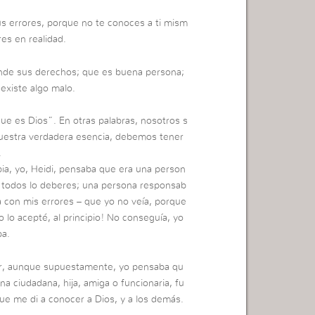
us errores, porque no te conoces a ti mism
es en realidad.
ende sus derechos; que es buena persona;
existe algo malo.
ue es Dios”. En otras palabras, nosotros s
uestra verdadera esencia, debemos tener
.
ia, yo, Heidi, pensaba que era una person
n todos lo deberes; una persona responsab
da con mis errores – que yo no veía, porque
lo acepté, al principio! No conseguía, yo
ba.
ar, aunque supuestamente, yo pensaba qu
na ciudadana, hija, amiga o funcionaria, fu
ue me di a conocer a Dios, y a los demás.