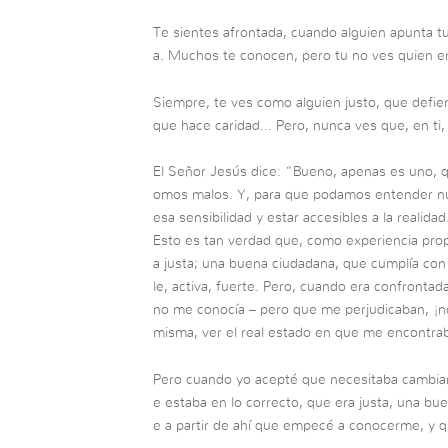
Te sientes afrontada, cuando alguien apunta t
a. Muchos te conocen, pero tu no ves quien er
Siempre, te ves como alguien justo, que defi
que hace caridad… Pero, nunca ves que, en ti, 
El Señor Jesús dice: “Bueno, apenas es uno, q
omos malos. Y, para que podamos entender n
esa sensibilidad y estar accesibles a la realidad
Esto es tan verdad que, como experiencia prop
a justa; una buena ciudadana, que cumplía co
le, activa, fuerte. Pero, cuando era confronta
no me conocía – pero que me perjudicaban, ¡no 
misma, ver el real estado en que me encontra
Pero cuando yo acepté que necesitaba cambi
e estaba en lo correcto, que era justa, una bue
e a partir de ahí que empecé a conocerme, y q