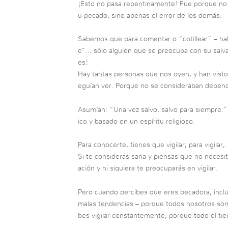
¡Esto no pasa repentinamente! Fue porque no r
u pecado, sino apenas el error de los demás.
Sabemos que para comentar o “cotillear” – habla
e”… sólo alguien que se preocupa con su salvac
es!
Hay tantas personas que nos oyen, y han visto
eguían ver. Porque no se consideraban depend
Asumían: “Una vez salvo, salvo para siempre.”
ico y basado en un espíritu religioso.
Para conocerte, tienes que vigilar; para vigilar
Si te consideras sana y piensas que no necesi
ación y ni siquiera te preocuparás en vigilar.
Pero cuando percibes que eres pecadora, inclu
malas tendencias – porque todos nosotros so
bes vigilar constantemente, porque todo el ti