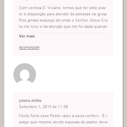
Com certeza D. Viviane, temos que ter este praz
er e disposição para atender às pessoas na igreja.
Pois jamais esqueço de onde o Senhor Jesus Cris
to me tirou e da atenção que me foi dada quando
cheguei pela primeira vez na igreja. Hoje eu proc
Ver mais
uro fazer o mesmo de todo o meu Coração, pois
é muito gratificante ver depois esta mesma pess
RESPONDER
oa que um dia atendemos ter o seu encontro co
m Deus e ajudando à outrém.
juliana atildia
Setembro 1, 2015 às 11:56
Muito forte esse Poste valeu a pena conferir . E r
ealçar que mesmo sendo esposas de pastor deve