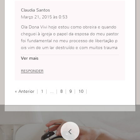
Claudia Santos
Março 21, 2015 às 0:53
Ola Dona Vivi hoje estou como obreira e quando
cheguei à igreja o papel da esposa do meu pastor
foi fundamental no meu processo de libertação p
ois vim de um lar destruído e com muitos trauma
s mas recebi atenção, carinho e apoio espiritual q
Ver mais
ue me ajudaram a vencer e me tornar uma mulhe
r de Deus.
RESPONDER
« Anterior
1
…
8
9
10