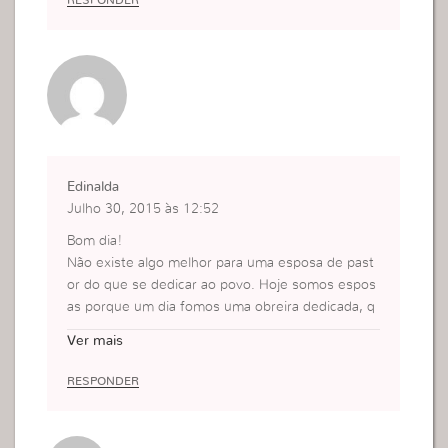
Edinalda
Julho 30, 2015 às 12:52
Bom dia!
Não existe algo melhor para uma esposa de past
or do que se dedicar ao povo. Hoje somos espos
as porque um dia fomos uma obreira dedicada, q
ue vivíamos no meio do povo, ajudando, orando,
Ver mais
fazendo visitas, etc. … Realmente não podemos
parar.
RESPONDER
Gostei muito da reflexão !
???