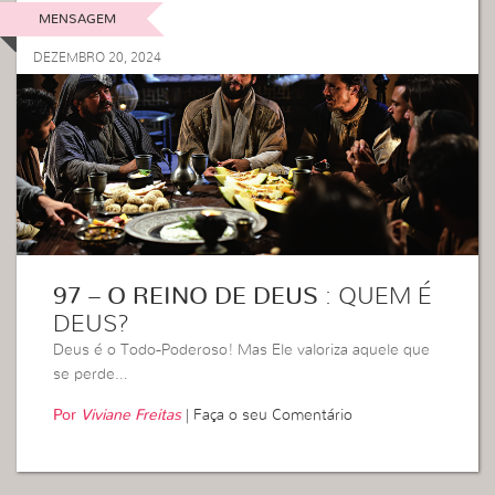
MENSAGEM
DEZEMBRO 20, 2024
97 – O REINO DE DEUS
: QUEM É
DEUS?
Deus é o Todo-Poderoso! Mas Ele valoriza aquele que
se perde…
Por
Viviane Freitas
|
Faça o seu Comentário