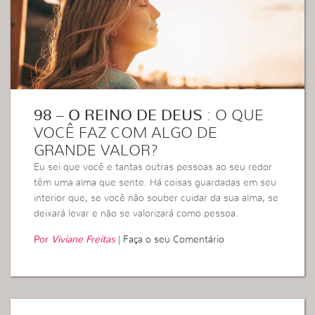
98 – O REINO DE DEUS
: O QUE
VOCÊ FAZ COM ALGO DE
GRANDE VALOR?
Eu sei que você e tantas outras pessoas ao seu redor
têm uma alma que sente. Há coisas guardadas em seu
interior que, se você não souber cuidar da sua alma, se
deixará levar e não se valorizará como pessoa.
Por
Viviane Freitas
|
Faça o seu Comentário