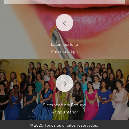
melhor em tudo que fazemos.
pois tudo devemos fazer tao somente para o nos
so Deus,pois como ele disse> aquele que me ser
ve o pai o honrara.
Batom perfeito
Sisterhood em Portugal
© 2026 Todos os direitos reservados.