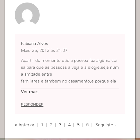
Fabiana Alves
Maio 25, 2012 às 21:37
Apartir do momento que a pessoa faz alguma coi
sa para que as pessoas a veja e a elogie,seja num
a amizade,entre
familiares e tambem no casamento,e porque ela
e vazia.
Ver mais
sim,vazia primeiramente de Deus,pois quando exi
ste este vazio,entao a carne grita por um reconh
RESPONDER
ecimento da parte
todas as pessoas que estao alrededor.
mas quando temos a plenitude do Deus altisimo,
« Anterior
1
2
3
4
5
6
Seguinte »
ainda que ninguem reconheca o que somos e faz
emos,mesmo assim continuamos dando o nosso