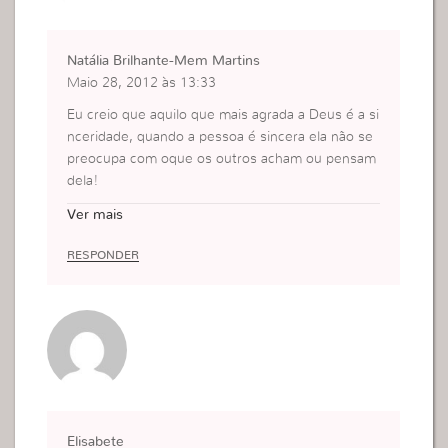
Natália Brilhante-Mem Martins
Maio 28, 2012 às 13:33
Eu creio que aquilo que mais agrada a Deus é a si
nceridade, quando a pessoa é sincera ela não se
preocupa com oque os outros acham ou pensam
dela!
Ela é oque é…
Ver mais
É transparente em tudo e com todos, e a melhor
coisa é ter pessoas assim a nossa volta, pois sab
RESPONDER
emos que ali na sua frente ela vai mostrar quem r
ealmente é.
Mais primeiramente antes de querer que os outr
os sejam, nos temos que ser primeiro!!!
Elisabete