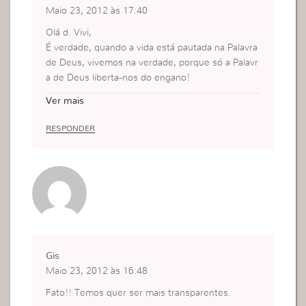
Maio 23, 2012 às 17:40
Olá d. Vivi,
É verdade, quando a vida está pautada na Palavra
de Deus, vivemos na verdade, porque só a Palavr
a de Deus liberta-nos do engano!
E sendo a Palavra de Deus vida dentro de mim, n
Ver mais
ão há dependência e necessidade de agradar a o
utrem para me sentir segura… pois tenho vida e
RESPONDER
m mim mesma..
Um grande abraço…
Gis
Maio 23, 2012 às 16:48
Fato!! Temos quer ser mais transparentes.