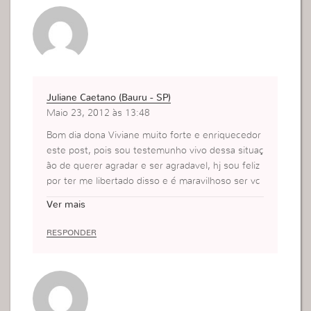
Juliane Caetano (Bauru - SP)
Maio 23, 2012 às 13:48
Bom dia dona Viviane muito forte e enriquecedor
este post, pois sou testemunho vivo dessa situaç
ão de querer agradar e ser agradavel, hj sou feliz
por ter me libertado disso e é maravilhoso ser vc
mesma e ser expontanea com as pessoas ao seu
Ver mais
redor, então minha amigas leitoras se vc se enco
ntra nessa situação mude pois vc vai ver como é
RESPONDER
maravilhoso.
NA FÉ