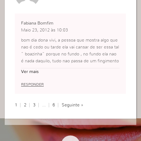
Fabiana Bomfim
Maio 23, 2012 às 10:03
bom dia dona vivi, a pessoa que mostra algo que
nao é cedo ou tarde ela vai cansar de ser essa tal
” boazinha” porque no fundo , no fundo ela nao
é nada daquilo, tudo nao passa de um fingimento
seja isso em qualquer área da nossa vida, casame
Ver mais
nto, amizade, igreja , seja lá em que área for um
dia todo esse fingimento vai vim a tona e pior a v
RESPONDER
ergonha será trágica e digo para própria pessoa p
or mostrar algo que nao é dela, perfeitas nunca p
oderemos ser, mais VERDADEIRAS sim, só depe
1
2
3
…
6
Seguinte »
nde de nós…
beijos grandes
faby