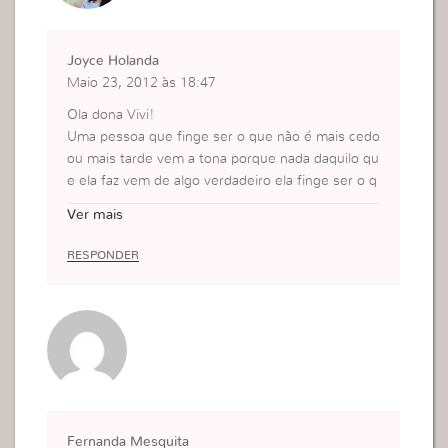
Joyce Holanda
Maio 23, 2012 às 18:47
Ola dona Vivi!
Uma pessoa que finge ser o que não é mais cedo
ou mais tarde vem a tona porque nada daquilo qu
e ela faz vem de algo verdadeiro ela finge ser o q
ue não é e sempre depois disso vem, a frustraçã
Ver mais
o!
Por isso temos que ser sinceras primeiro conosc
RESPONDER
o nos avaliar de dentro para fora pesar o que est
ár dentro de nós! Porque nossa atitude diz muito
a nosso respeito…
beijnhos!
Fernanda Mesquita