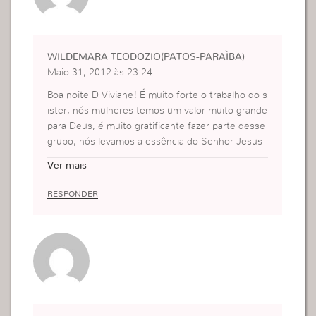
WILDEMARA TEODOZIO(PATOS-PARAÌBA)
Maio 31, 2012 às 23:24
Boa noite D Viviane! É muito forte o trabalho do s
ister, nós mulheres temos um valor muito grande
para Deus, é muito gratificante fazer parte desse
grupo, nós levamos a essência do Senhor Jesus
para as pessoas que não o conhecem, somos gu
Ver mais
erreiras, aprendemos a valorizar o nosso próxim
o, a sermos amigas de verdade e sempre dar o n
RESPONDER
osso melhor para Deus.