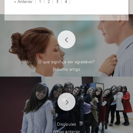
« Anterior
1
2
3
4
O que significa ser agradável?
Discípulas