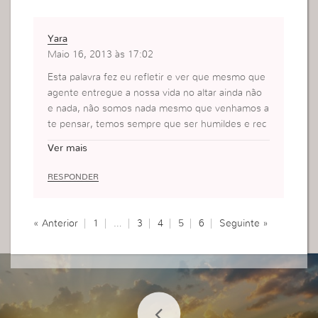
Yara
Maio 16, 2013 às 17:02
Esta palavra fez eu refletir e ver que mesmo que
agente entregue a nossa vida no altar ainda não
e nada, não somos nada mesmo que venhamos a
te pensar, temos sempre que ser humildes e rec
onhecer que nada somos, nada tem valor perant
Ver mais
e a nossa vida com Deus nada. Póis vivemos pra
ajudar o proximo SIM, então temos que ser serva
RESPONDER
s humildes reconhecendo que nada somos, e qu
e essa e nossa qualidade mesmo sem ganhar na
da material, ganhamos o melhor que e a nossa sa
« Anterior
1
…
3
4
5
6
Seguinte »
lvação oque tem mais valor que isso ? NADA !