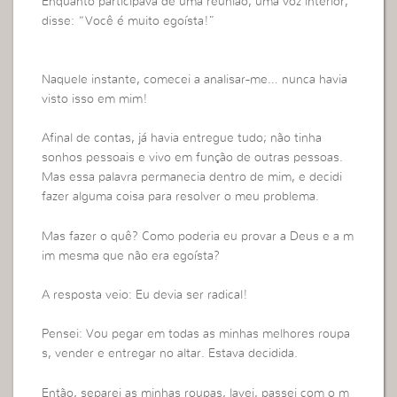
Enquanto participava de uma reunião, uma voz interior,
disse: “Você é muito egoísta!”
Naquele instante, comecei a analisar-me… nunca havia
visto isso em mim!
Afinal de contas, já havia entregue tudo; não tinha
sonhos pessoais e vivo em função de outras pessoas.
Mas essa palavra permanecia dentro de mim, e decidi
fazer alguma coisa para resolver o meu problema.
Mas fazer o quê? Como poderia eu provar a Deus e a m
im mesma que não era egoísta?
A resposta veio: Eu devia ser radical!
Pensei: Vou pegar em todas as minhas melhores roupa
s, vender e entregar no altar. Estava decidida.
Então, separei as minhas roupas, lavei, passei com o m