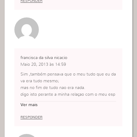
RESPONDER
francisca da silva nicacio
Maio 20, 2013 às 14:59
Sim ,também pensava que o meu tudo que eu da
va era tudo mesmo;
mas no fim de tudo nao era nada.
digo isto perante a minha relaçao com o meu esp
oso sendo mas madura que ele tentava mandar e
Ver mais
m tudo ele nao tinha o seu lugar de esposo .mas
tudo isto so havia problemas nao nos entendia-m
RESPONDER
os mas um dia eu vi que tudo isto nao valia para
nada decide dar o seu lugar de esposo ,agora tud
o e so Alegria.