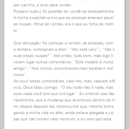
aior carinho, e levei para vender.
Preparei tudo e fiz questão de vendê-las pessoalmente.
A minha expectativa era que as pessoas amariam aquel
as roupas. Afinal de contas, era o que eu tinha de melh
or.
Que decepção! Ao começar a vender, as pessoas, com
o sempre, começaram a dizer: “Isto está caro!”; “São n
ovas essas roupas?”. Até então, tudo bem, mas logo ti
veram lugar outras comentários: “Este modelo é muito
antigo”; “Nos chinos, encontramos mais baratas e mel
hores”.
Ao ouvir esses comentários, calei-me, mas, naquele silê
ncio, Deus falou comigo: “O seu tudo não é nada, mas
esse nada você tem que entregar”. Eu entendi isso tão
claramente, que a mudança que aconteceu dentro de m
im, depois daquele dia, mostrou-me que, mesmo entre
gando a minha vida no altar, ainda estava apegada a coi
sas que não tinham valor nenhum, e eu nem percebia.